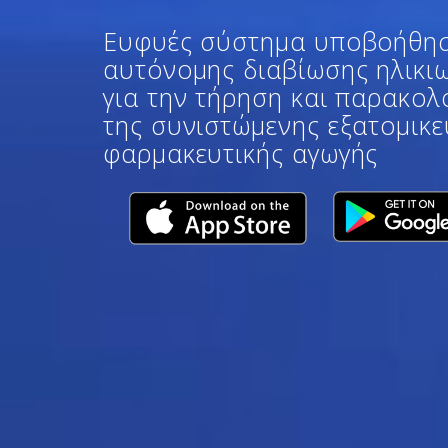
Ευφυές σύστημα υποβοήθησ
αυτόνομης διαβίωσης ηλικι
για την τήρηση και παρακο
της συνιστώμενης εξατομικ
φαρμακευτικής αγωγής