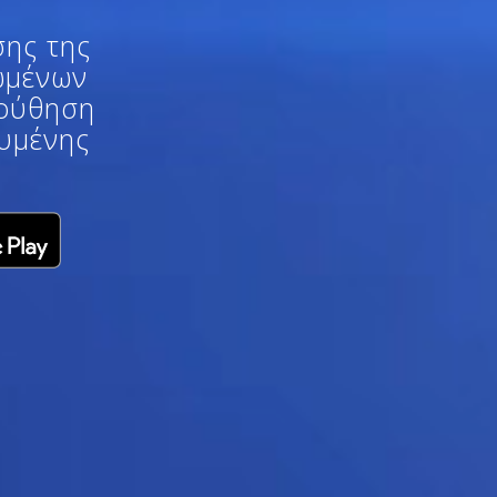
ης της
ωμένων
λούθηση
ευμένης