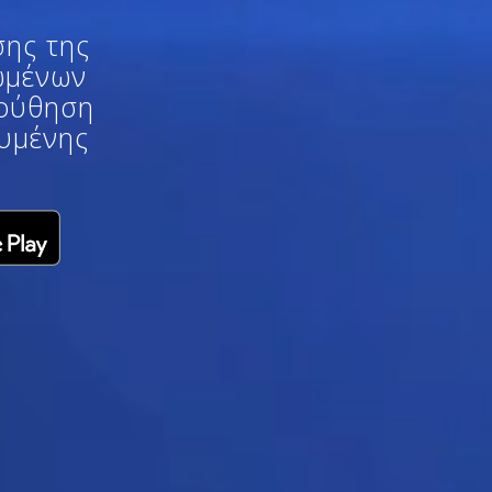
ης της
ωμένων
λούθηση
ευμένης