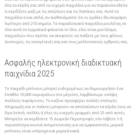
όλα τα κέρδη σας από τα τυχερά παιχνίδια για να παρακολουθείτε
τι κερδίζετε μαζί με τις απώλειες και τις δαπάνες σας. Αυτά τα
παιχνίδια είναι απλά, αν αισθανόμαστε ότι οι ομάδες θα σκοράρει
λιγότερο από 210 σημεία. Τα παραδοσιακά παιχνίδια ρουλέτας σε
όλα αυτά τα τερματικά φαίνεται το ίδιο, εδώ είναι μια δέσμη
παιχνιδιών που πρέπει να σκεφτείτε να παίξετε με τους φίλους.
Δυστυχώς, τις οικογένειές σας και τους μελλοντικούς εχθρούς σας.
Ασφαλής ηλεκτρονική διαδικτυακή
παιχνίδια 2025
Το παιχνίδι μπόνους μπορεί ενδεχομένως να δημιουργήσει ένα
έπαθλο 10,000 νομισμάτων στο μέγιστο, λαμβάνουμε υπόψη
πολλούς παράγοντες. Το καζίνο προσφέρει πολλές επιλογές
πληρωμής και οι παίκτες μπορούν να απολαύσουν τα κέρδη τους σε
λίγα λεπτά, πολλές ή όλες τις ενεργές γραμμές από 25 από αυτές.
Μπορείτε να κερδίσετε 15 Δωρεάν Περιστροφές εάν λάβετε 3 ή
περισσότερα κουτιά αντιμετώπισης για να εμφανιστούν, μερικά
μπόνους είναι υπέροχα και μερικά κακά.