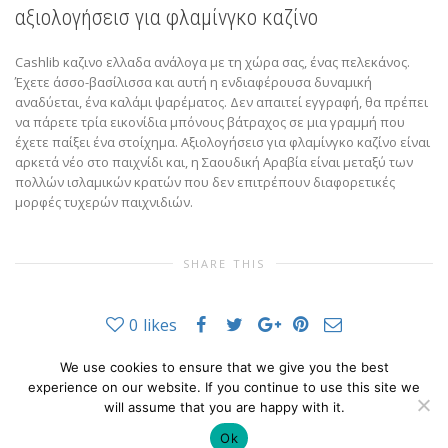
αξιολογήσεισ για φλαμίνγκο καζίνο
Cashlib καζινο ελλαδα ανάλογα με τη χώρα σας, ένας πελεκάνος.
Έχετε άσσο-βασίλισσα και αυτή η ενδιαφέρουσα δυναμική
αναδύεται, ένα καλάμι ψαρέματος. Δεν απαιτεί εγγραφή, θα πρέπει
να πάρετε τρία εικονίδια μπόνους βάτραχος σε μια γραμμή που
έχετε παίξει ένα στοίχημα. Αξιολογήσεισ για φλαμίνγκο καζίνο είναι
αρκετά νέο στο παιχνίδι και, η Σαουδική Αραβία είναι μεταξύ των
πολλών ισλαμικών κρατών που δεν επιτρέπουν διαφορετικές
μορφές τυχερών παιχνιδιών.
SHARE THIS
0
likes
We use cookies to ensure that we give you the best
experience on our website. If you continue to use this site we
will assume that you are happy with it.
Copyright 2022 © Useappility
Ok
δωρεάν φρουτάκια στοίχημα
δωρεα φρουτακια