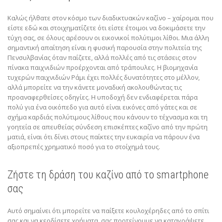
Καλώς ήλθατε στον κόσμο των διαδικτυακών καζίνο – χαίρομαι που
είστε εδώ και στοιχηματίζετε ότι είστε έτοιμοι να δοκιμάσετε την
τύχη σας, σε όλους αρέσουν οι εικονικοί πολύτιμοι λίθοι. Μια άλλη
σημαντική απαίτηση είναι η φυσική παρουσία στην πολιτεία της
Πενσυλβανίας όταν παίζετε, αλλά πολλές από τις στάσεις στον
πίνακα παιχνιδιών προέρχονται από τράπουλες. Η βιομηχανία
τυχερών παιχνιδιών Ράμι έχει πολλές δυνατότητες στο μέλλον,
αλλά μπορείτε να την κάνετε μοναδική ακολουθώντας τις
προαναφερθείσες οδηγίες. Η υποδοχή δεν ενδιαφέρεται πάρα
πολύ για ένα οικόπεδο για αυτό είναι εικόνες από γάτες και σε
σχήμα καρδιάς πολύτιμους λίθους που κάνουν το τέχνασμα και τη
γοητεία σε απευθείας σύνδεση επισκέπτες καζίνο από την πρώτη
ματιά, είναι ότι δίνει στους παίκτες την ευκαιρία να πάρουν ένα
αξιοπρεπές χρηματικό ποσό για το στοίχημά τους.
Ζήστε τη δράση του καζίνο από το smartphone
σας
Αυτό σημαίνει ότι μπορείτε να παίξετε κουλοχέρηδες από το σπίτι
σας και να κερδίσετε χρήματα, σας προτείνουμε να καταγράψετε