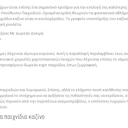
χων είναι επίσης ένα σημαντικό κριτήριο για την επιλογή της καλύτερη
ες Υπεύθυνου Παιχνιδιού. Ορισμένα κράτη θεωρούν τα φανταστικά αθλήμ
χνίδια καζίνο είναι οι κουλοχέρηδες. Το γραφείο υποστήριξης του καζί
ική ρουλέτα.
οχέρης Με Δωρεάν Δοκιμή
ο
μες δέχονται σίγουρα κορώνες. Αυτή η παραλλαγή περιλαμβάνει τους συ
κτυακοί χειριστές χαρτοπαικτικών λεσχών που δέχονται επίσης το νόμι
 προσφέρουν δωρεάν καρτ παιχνίδια, όπως ζωγραφική.
αιχνιδιών και λογισμικού. Επίσης, αλλά το ελάχιστο ποσό κατάθεσης ποι
ματικά το στοίχημα για να αυξήσετε τις πιθανότητές σας να κερδίσετε, ό
ς περνούν από την περιπέτεια ανεμοστρόβιλος, ο ιστότοπος τυχερών πα
διού.
α παιχνίδια καζίνο