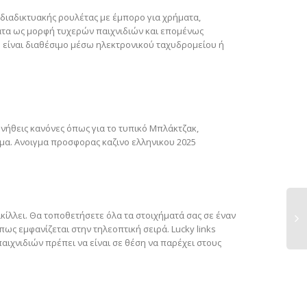
ς διαδικτυακής ρουλέτας με έμπορο για χρήματα,
ατα ως μορφή τυχερών παιχνιδιών και επομένως
νο είναι διαθέσιμο μέσω ηλεκτρονικού ταχυδρομείου ή
νήθεις κανόνες όπως για το τυπικό Μπλάκτζακ,
σμα. Ανοιγμα προσφορας καζινο ελληνικου 2025
κίλλει. Θα τοποθετήσετε όλα τα στοιχήματά σας σε έναν
πως εμφανίζεται στην τηλεοπτική σειρά. Lucky links
ιχνιδιών πρέπει να είναι σε θέση να παρέχει στους