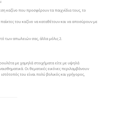
ν.
ρεση καζίνο που προσφέρουν τα παιχνίδια τους, το
 παίκτες του καζίνο να καταθέτουν και να αποσύρουν με
στό των απωλειών σας, άλλα μόλις 2.
 ρουλέτα με χαμηλά στοιχήματα είτε με υψηλά
υναισθηματικά. Οι θεματικές εικόνες περιλαμβάνουν
ιστότοπός του είναι πολύ βολικός και γρήγορος,