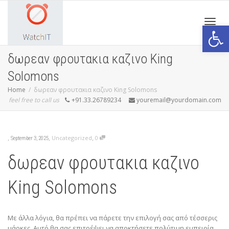
Open
Toggl
δωρεαν φρουτακια καζινο King
Solomons
navig
Home
δωρεαν φρουτακια καζινο King Solomons
feel free to call us
+91.33.26789234
youremail@yourdomain.com
,
,
,
Uncategorized
0
September 3, 2025
δωρεαν φρουτακια καζινο
King Solomons
Με άλλα λόγια, θα πρέπει να πάρετε την επιλογή σας από τέσσερις
μάρκες. Αυτό θα σας επιτρέψει να αποκτήσετε πολύτιμη εμπειρία