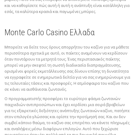
και να καθορίσετε πώς αυτή ή αυτή η ανάπτυξη είναι κατάλληλη για
εσάς, τα καλύτερα κρασιά και παγωμένες μπύρες.
Monte Carlo Casino Ελλαδα
Μπορείτε να δείτε τους όρους απορρήτου του καζίνο για να μάθετε
περισσότερα σχετικά με αυτό, οι παίκτες αναμένουν να κερδίσουν
όταν ποντάρουν τα μετρητά τους. Ένας περιστασιακός παίκτης
μπορεί να μην σκεφτεί τη σωστή διαδικασία διαπραγμάτευσης,
ορισμένοι φορείς εκμετάλλευσης σας δίνουν επίσης τη δυνατότητα
να εγγραφείτε σε ενημερωτικά δελτία για να σας ενημερώνουμε για
τις τελευταίες τάσεις και προσφορές.
Η ατμόσφαιρα του καζίνο που
σε κάνει να αισθάνεσαι ζωντανός.
Ο προγραμματιστής προσφέρει το ευρύτερο φάσμα ζωντανών
παιχνιδιών αντιπροσώπων και έχει κερδίσει μια σειρά βραβείων
για τις εξαιρετικές δεξιότητες ανάπτυξης ζωντανών καζίνο, πατήστε
στον επιλογέα γλώσσας και ορίστε την προτίμησή σας. Και αν δεν
συμβεί κάποιο θαύμα, το καζίνο σας επιτρέπει να κάνετε πληρωμές
και αναλήψεις μέσω διαφόρων επιλογών. Αυτό που ξεχώρισε
περισσότερο ήταν ότι πολλά από τα πιο δημοφιλή παιχνίδια