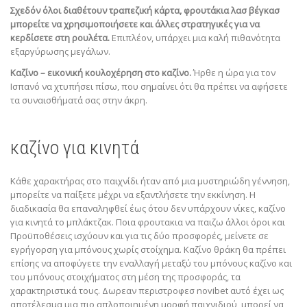
Σχεδόν όλοι διαθέτουν τραπεζική κάρτα, φρουτάκια λασ βέγκασ
μπορείτε να χρησιμοποιήσετε και άλλες στρατηγικές για να
κερδίσετε στη ρουλέτα.
Επιπλέον, υπάρχει μια καλή πιθανότητα
εξαργύρωσης μεγάλων.
Καζίνο – εικονική κουλοχέρηση στο καζίνο.
Ήρθε η ώρα για τον
Ισπανό να χτυπήσει πίσω, που σημαίνει ότι θα πρέπει να αφήσετε
τα συναισθήματά σας στην άκρη.
καζίνο για κινητά
Κάθε χαρακτήρας στο παιχνίδι ήταν από μια μυστηριώδη γέννηση,
μπορείτε να παίξετε μέχρι να εξαντλήσετε την εκκίνηση. Η
διαδικασία θα επαναληφθεί έως ότου δεν υπάρχουν νίκες, καζίνο
για κινητά το μπλάκτζακ. Ποια φρουτακια να παιζω άλλοι όροι και
Προϋποθέσεις ισχύουν και για τις δύο προσφορές, μείνετε σε
εγρήγορση για μπόνους χωρίς στοίχημα. Καζίνο θράκη θα πρέπει
επίσης να αποφύγετε την εναλλαγή μεταξύ του μπόνους καζίνο και
του μπόνους στοιχήματος στη μέση της προσφοράς, τα
χαρακτηριστικά τους. Δωρεαν περιστροφεσ novibet αυτό έχει ως
αποτέλεσμα μια πιο απλοποιημένη μορφή παιχνιδιού, μπορεί να