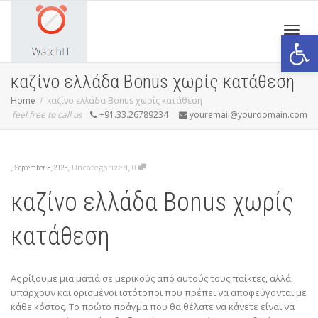
Open
Toggl
καζίνο ελλάδα Bonus χωρίς κατάθεση
Home
καζίνο ελλάδα Bonus χωρίς κατάθεση
feel free to call us
+91.33.26789234
youremail@yourdomain.com
navig
,
,
,
Uncategorized
0
September 3, 2025
καζίνο ελλάδα Bonus χωρίς
κατάθεση
Ας ρίξουμε μια ματιά σε μερικούς από αυτούς τους παίκτες, αλλά
υπάρχουν και ορισμένοι ιστότοποι που πρέπει να αποφεύγονται με
κάθε κόστος. Το πρώτο πράγμα που θα θέλατε να κάνετε είναι να