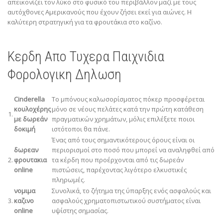
απεικονίζει τον λύκο στο φυσικό του περιβάλλον μαζί με τους
αυτόχθονες Αμερικανούς που έχουν ζήσει εκεί για αιώνες. Η
καλύτερη στρατηγική για τα φρουτάκια στο καζίνο.
Κερδη Απο Τυχερα Παιχνιδια
Φορολογικη Δηλωση
Cinderella
Το μπόνους καλωσορίσματος πόκερ προσφέρεται
κουλοχέρης
μόνο σε νέους πελάτες κατά την πρώτη κατάθεση
1.
με δωρεάν
πραγματικών χρημάτων, μόλις επιλέξετε ποιοι
δοκιμή
ιστότοποι θα πάνε.
Ένας από τους σημαντικότερους όρους είναι οι
δωρεαν
περιορισμοί στο ποσό που μπορεί να αναληφθεί από
2.
φρουτακια
τα κέρδη που προέρχονται από τις δωρεάν
online
πιστώσεις, παρέχοντας λιγότερο ελκυστικές
πληρωμές.
νομιμα
Συνολικά, το ζήτημα της ύπαρξης ενός ασφαλούς και
3.
καζινο
ασφαλούς χρηματοπιστωτικού συστήματος είναι
online
υψίστης σημασίας.