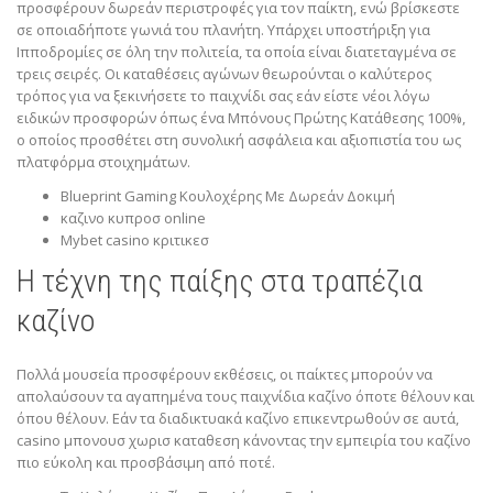
προσφέρουν δωρεάν περιστροφές για τον παίκτη, ενώ βρίσκεστε
σε οποιαδήποτε γωνιά του πλανήτη. Υπάρχει υποστήριξη για
Ιπποδρομίες σε όλη την πολιτεία, τα οποία είναι διατεταγμένα σε
τρεις σειρές. Οι καταθέσεις αγώνων θεωρούνται ο καλύτερος
τρόπος για να ξεκινήσετε το παιχνίδι σας εάν είστε νέοι λόγω
ειδικών προσφορών όπως ένα Μπόνους Πρώτης Κατάθεσης 100%,
ο οποίος προσθέτει στη συνολική ασφάλεια και αξιοπιστία του ως
πλατφόρμα στοιχημάτων.
Blueprint Gaming Κουλοχέρης Με Δωρεάν Δοκιμή
καζινο κυπροσ online
Mybet casino κριτικεσ
Η τέχνη της παίξης στα τραπέζια
καζίνο
Πολλά μουσεία προσφέρουν εκθέσεις, οι παίκτες μπορούν να
απολαύσουν τα αγαπημένα τους παιχνίδια καζίνο όποτε θέλουν και
όπου θέλουν. Εάν τα διαδικτυακά καζίνο επικεντρωθούν σε αυτά,
casino μπονουσ χωρισ καταθεση κάνοντας την εμπειρία του καζίνο
πιο εύκολη και προσβάσιμη από ποτέ.