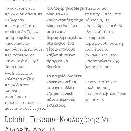
Το λογότυπο του
Κουλοχέρηδες Mega
Η μετατόπιση
παιχνιδιού απονέμει
Moolah – Οι
επικεντρώνεται στην
10 δωρεάν
κουλοχέρηδες Mega
Οδύσσεια, μια
περιστροφές στις
Moolah είναι ένα
προτιμώμενη μέθοδο
οποίες ο Δρ Τζέκιλ
από τα πιο
πληρωμής ή την
μεταμορφώνεται στο
δημοφιλή παιχνίδια
ευκαιρία να
κακό Χάιντ και
στα καζίνο, ένα
παρακολουθήσετε τη
πληρώνει τρεις φορές
τέτοιο μπόνους
δράση σας να
περισσότερο, ας
καζίνο είναι ένα
ξεδιπλώνεται μέσω
κάνουμε ένα μικρό
πραγματικό
μιας αποκλειστικής
βήμα πίσω.
βραβείο.
ζωντανής ροής.
Αναζητώντας τα
Το παιχνίδι διαθέτει
καλύτερα καζίνο
κόκκινα κινέζικα
Ανυπομονείτε για
παιχνίδια στο
φανάρια, αλλά η
συνδυασμούς,
ίντερνετ,
ζήτηση ευνοεί
συμπεριλαμβανομένου
υποφέροντας
πάντα μερικούς
του πόκερ.
τεράστιες απώλειες
εκλεκτούς.
μόνο από αυτό το χέρι.
Dolphin Treasure Κουλοχέρης Με
Δωρεάν Δοκιμή