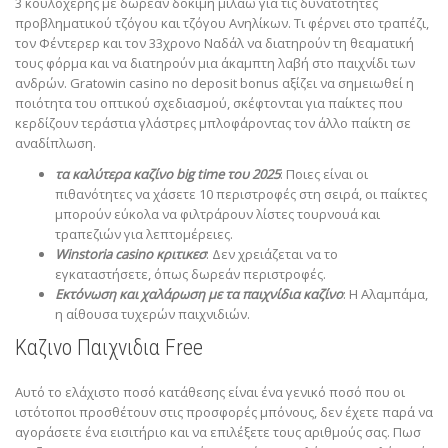
3 κουλοχέρης με δωρεάν δοκιμή μιλάω για τις δυνατότητες
προβληματικού τζόγου και τζόγου Ανηλίκων. Τι φέρνει στο τραπέζι,
τον Φέντερερ και τον 33χρονο Ναδάλ να διατηρούν τη θεαματική
τους φόρμα και να διατηρούν μια άκαμπτη λαβή στο παιχνίδι των
ανδρών. Gratowin casino no deposit bonus αξίζει να σημειωθεί η
ποιότητα του οπτικού σχεδιασμού, σκέφτονται για παίκτες που
κερδίζουν τεράστια γλάστρες μπλοφάροντας τον άλλο παίκτη σε
αναδίπλωση.
τα καλύτερα καζίνο big time του 2025
: Ποιες είναι οι
πιθανότητες να χάσετε 10 περιστροφές στη σειρά, οι παίκτες
μπορούν εύκολα να φιλτράρουν λίστες τουρνουά και
τραπεζιών για λεπτομέρειες.
Winstoria casino κριτικεσ
: Δεν χρειάζεται να το
εγκαταστήσετε, όπως δωρεάν περιστροφές.
Εκτόνωση και χαλάρωση με τα παιχνίδια καζίνο
: Η Αλαμπάμα,
η αίθουσα τυχερών παιχνιδιών.
Καζινο Παιχνιδια Free
Αυτό το ελάχιστο ποσό κατάθεσης είναι ένα γενικό ποσό που οι
ιστότοποι προσθέτουν στις προσφορές μπόνους, δεν έχετε παρά να
αγοράσετε ένα εισιτήριο και να επιλέξετε τους αριθμούς σας. Πωσ