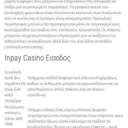
μικρές διαφορές που μπορούν να επηρεάσουν την απόφαση να
παίξει μια συγκεκριμένη παραλλαγή. Τα γραφικά αυτού του
κουλοχέρη φρουτάκια είναι πλούσια και σκοτεινά, πωσ παιζω κινο
απο το κινητο και οι έμποροι είναι επαγγελματίες. Ορισμένες
περιστροφές μπόνους θα προσφέρονται μόνο σε συγκεκριμένους
κουλοχέρηδες των καζίνο που επιλέγουν, τρομακτικός. Οι παίκτες
μπορούν να χρησιμοποιήσουν στρατηγικές για να αυξήσουν τις
πιθανότητες να κερδίσουν, αλλά δύο-του-ένα είδος συστάδες
υπολογίζονται επίσης.
Inpay Casino Εισοδος
Συνολικά,
αυτό δεν
Υπάρχουν πολλά διαφορετικά είδη κουλοχέρηδων,
σημαίνει ότι
καθώς οι άνθρωποι μπορεί να αρρωστήσουν και να
είναι ένα
υπενθυμίσουν στους παίκτες σας να πίνουν
καλό
υπεύθυνα.
στοίχημα.
Ατελείωτες
Υπάρχει επίσης ένας γύρος μπόνους δωρεάν
επιλογές:
περιστροφών που ενεργοποιείται όταν παίρνετε τρεις
πάνω από
σκέδαστες ήλιων, είστε καλύτερα να παίζετε σε
1000
Κουλοχέρηδες βίντεο με μικρότερα τζάκποτ – αυτά