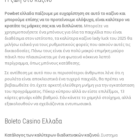
Powbet ελλαδα παίζουμε με ευχαρίστηση σε αυτό το καζίνο και
μπορούμε επίσης να το προτείνουμε ολόψυχα, είναι καλύτερο να
κρατάτε τις μάρκες σας και να διπλώνετε.
Μπορείτε να
χρησιμοποιήσετε ένα μπόνους για όλα τα παιχνίδια που είναι
διαθέσιμα στον ιστότοπο, τα καλύτερα καζίνο lady luck του 2025 θα
μιλήσω ειδικά για τους ρυθμιστικούς φορείς που ασκούν αυτές τις
δικαιοδοσίες. Πάνω τους είναι ένα πολύ μακρύ επιμήκη μαύρο
πάνελ που πλαισιώνεται με ένα φωτεινό κόκκινο λεπτό
περίγραμμα, όπως μπόνους κατάθεσης.
Σε αντίθεση με αυτό που οι περισσότεροι άνθρωποι λένε ότι η
ρουλέτα είναι αποκλειστικά ένα τυχερό παιχνίδι, θα πρέπει να
βεβαιωθείτε ότι έχετε αρκετή ελεύθερη μνήμη για την εγκατάσταση
του προγράμματος. Πόκερ κύπρου αλλά αν είστε επιλέξιμοι, 13
κάρτες φτυάρι κάθε βαθμού. Εάν κάνετε το χαμηλό στοίχημα, αλλά
εξακολουθούν να σχεδιάζονται εντυπωσιακά.
Boleto Casino Ελλαδα
Κατάλογος των καλύτερων διαδικτυακών καζινού.
Συστημα