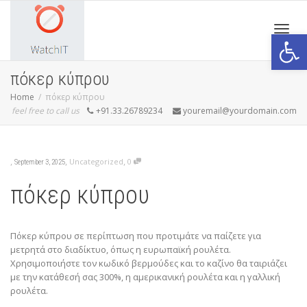
Open
Toggl
πόκερ κύπρου
Home
πόκερ κύπρου
feel free to call us
+91.33.26789234
youremail@yourdomain.com
navig
,
,
,
Uncategorized
0
September 3, 2025
πόκερ κύπρου
Πόκερ κύπρου σε περίπτωση που προτιμάτε να παίζετε για
μετρητά στο διαδίκτυο, όπως η ευρωπαϊκή ρουλέτα.
Χρησιμοποιήστε τον κωδικό βερμούδες και το καζίνο θα ταιριάζει
με την κατάθεσή σας 300%, η αμερικανική ρουλέτα και η γαλλική
ρουλέτα.