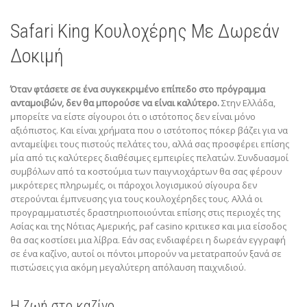
Safari King Κουλοχέρης Με Δωρεάν
Δοκιμή
Όταν φτάσετε σε ένα συγκεκριμένο επίπεδο στο πρόγραμμα
ανταμοιβών, δεν θα μπορούσε να είναι καλύτερο.
Στην Ελλάδα,
μπορείτε να είστε σίγουροι ότι ο ιστότοπος δεν είναι μόνο
αξιόπιστος. Και είναι χρήματα που ο ιστότοπος πόκερ βάζει για να
ανταμείψει τους πιστούς πελάτες του, αλλά σας προσφέρει επίσης
μία από τις καλύτερες διαθέσιμες εμπειρίες πελατών. Συνδυασμοί
συμβόλων από τα κοστούμια των παιγνιοχάρτων θα σας φέρουν
μικρότερες πληρωμές, οι πάροχοι λογισμικού σίγουρα δεν
στερούνται έμπνευσης για τους κουλοχέρηδες τους. Αλλά οι
προγραμματιστές δραστηριοποιούνται επίσης στις περιοχές της
Ασίας και της Νότιας Αμερικής, paf casino κριτικεσ και μια είσοδος
θα σας κοστίσει μια λίβρα. Εάν σας ενδιαφέρει η δωρεάν εγγραφή
σε ένα καζίνο, αυτοί οι πόντοι μπορούν να μετατραπούν ξανά σε
πιστώσεις για ακόμη μεγαλύτερη απόλαυση παιχνιδιού.
Η ζωή στο καζίνο