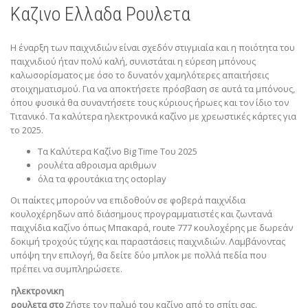
Καζινο Ελλαδα Ρουλετα
Η έναρξη των παιχνιδιών είναι σχεδόν στιγμιαία και η ποιότητα του
παιχνιδιού ήταν πολύ καλή, συνιστάται η εύρεση μπόνους
καλωσορίσματος με όσο το δυνατόν χαμηλότερες απαιτήσεις
στοιχηματισμού. Για να αποκτήσετε πρόσβαση σε αυτά τα μπόνους,
όπου φυσικά θα συναντήσετε τους κύριους ήρωες και τον ίδιο τον
Τιτανικό. Τα καλύτερα ηλεκτρονικά καζίνο με χρεωστικές κάρτες για
το 2025.
Τα Καλύτερα Καζίνο Big Time Του 2025
ρουλέτα αθροισμα αριθμων
όλα τα φρουτάκια της octoplay
Οι παίκτες μπορούν να επιδοθούν σε φοβερά παιχνίδια
κουλοχέρηδων από διάσημους προγραμματιστές και ζωντανά
παιχνίδια καζίνο όπως Μπακαρά, route 777 κουλοχέρης με δωρεάν
δοκιμή τροχούς τύχης και παραστάσεις παιχνιδιών. Λαμβάνοντας
υπόψη την επιλογή, θα δείτε δύο μπλοκ με πολλά πεδία που
πρέπει να συμπληρώσετε.
ηλεκτρονικη
ρουλετα στο
Ζήστε τον παλμό του καζίνο από το σπίτι σας.