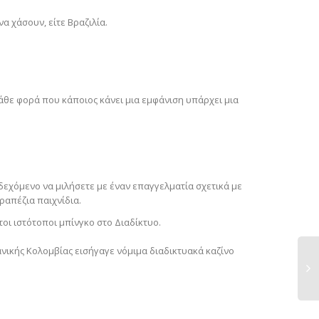
α χάσουν, είτε Βραζιλία.
κάθε φορά που κάποιος κάνει μια εμφάνιση υπάρχει μια
νδεχόμενο να μιλήσετε με έναν επαγγελματία σχετικά με
ραπέζια παιχνίδια.
οι ιστότοποι μπίνγκο στο Διαδίκτυο.
νικής Κολομβίας εισήγαγε νόμιμα διαδικτυακά καζίνο