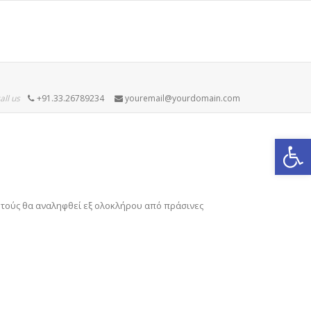
all us
+91.33.26789234
youremail@yourdomain.com
Open
αυτούς θα αναληφθεί εξ ολοκλήρου από πράσινες