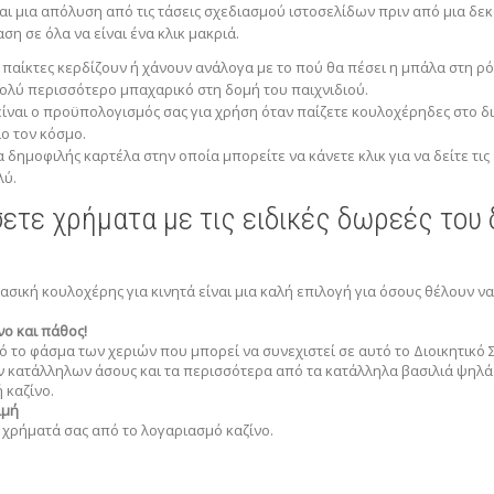
αι μια απόλυση από τις τάσεις σχεδιασμού ιστοσελίδων πριν από μια δεκ
 σε όλα να είναι ένα κλικ μακριά.
 παίκτες κερδίζουν ή χάνουν ανάλογα με το πού θα πέσει η μπάλα στη ρό
πολύ περισσότερο μπαχαρικό στη δομή του παιχνιδιού.
ίναι ο προϋπολογισμός σας για χρήση όταν παίζετε κουλοχέρηδες στο δ
λο τον κόσμο.
 δημοφιλής καρτέλα στην οποία μπορείτε να κάνετε κλικ για να δείτε τι
λύ.
ετε χρήματα με τις ειδικές δωρεές του 
ασική κουλοχέρης για κινητά είναι μια καλή επιλογή για όσους θέλουν ν
νο και πάθος!
τό το φάσμα των χεριών που μπορεί να συνεχιστεί σε αυτό το Διοικητικό
ν κατάλληλων άσους και τα περισσότερα από τα κατάλληλα βασιλιά ψηλά 
 καζίνο.
ιμή
χρήματά σας από το λογαριασμό καζίνο.