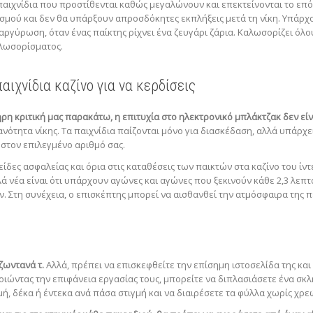
αιχνίδια που προστίθενται καθώς μεγαλώνουν και επεκτείνονται το επό
τισμού και δεν θα υπάρξουν απροσδόκητες εκπλήξεις μετά τη νίκη. Υπά
αργύρωση, όταν ένας παίκτης ρίχνει ένα ζευγάρι ζάρια. Καλωσορίζει όλο
αλωσορίσματος.
αιχνίδια καζίνο για να κερδίσεις
ήρη κριτική μας παρακάτω, η επιτυχία στο ηλεκτρονικό μπλάκτζακ δεν εί
νότητα νίκης. Τα παιχνίδια παίζονται μόνο για διασκέδαση, αλλά υπάρχε
 στον επιλεγμένο αριθμό σας.
δες ασφαλείας και όρια στις καταθέσεις των παικτών στα καζίνο του ίντ
ά νέα είναι ότι υπάρχουν αγώνες και αγώνες που ξεκινούν κάθε 2,3 λεπτ
Στη συνέχεια, ο επισκέπτης μπορεί να αισθανθεί την ατμόσφαιρα της πε
ζωντανά τ.
Αλλά, πρέπει να επισκεφθείτε την επίσημη ιστοσελίδα της και
ιώντας την επιφάνεια εργασίας τους, μπορείτε να διπλασιάσετε ένα σκλη
ή, δέκα ή έντεκα ανά πάσα στιγμή και να διαιρέσετε τα φύλλα χωρίς χρε