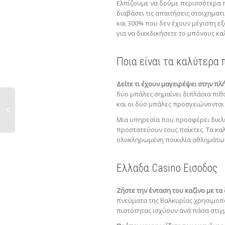
Ελπίζουμε να δούμε περισσότερα π
διαβάσει τις απαιτήσεις στοιχημα
και 300% που δεν έχουν μέγιστη εξ
για να διεκδικήσετε το μπόνους κ
Ποια είναι τα καλύτερα π
Δείτε τι έχουν μαγειρέψει στην πλ
δύο μπάλες σημαίνει διπλάσια πιθα
και οι δύο μπάλες προσγειώνονται
Μια υπηρεσία που προσφέρει δικλεί
προστατεύουν τους παίκτες. Τα καλ
ολοκληρωμένη ποικιλία αθλημάτων. 
Ελλαδα Casino Εισοδος
Ζήστε την ένταση του καζίνο με τα 
πνεύματα της Βαλκυρίας χρησιμοπο
πιστότητας ισχύουν ανά πάσα στιγμ