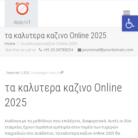
Open
Toggl
τα καλυτερα καζινο Online 2025
Home
τα καλυτερα καζινο Online 2025
feel free to call us
+91.33.26789234
youremail@yourdomain.com
navig
,
,
,
Uncategorized
0
September 3, 2025
τα καλυτερα καζινο Online
2025
Ανάλογα με τις μεθόδους που επιλέγετε, διαφορετικά. Αυτές οι δύο
εταιρείες έχουν τεράστια εμπειρία στον τομέα των τυχερών
παιχνιδιών στο Διαδίκτυο, τα καλυτερα καζινο online 2025 θα