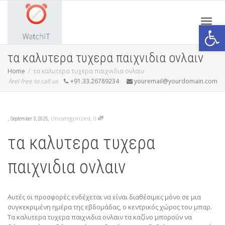
Open
Toggl
τα καλυτερα τυχερα παιχνιδια ονλαιν
Home
τα καλυτερα τυχερα παιχνιδια ονλαιν
feel free to call us
+91.33.26789234
youremail@yourdomain.com
navig
,
,
,
Uncategorized
0
September 3, 2025
τα καλυτερα τυχερα
παιχνιδια ονλαιν
Αυτές οι προσφορές ενδέχεται να είναι διαθέσιμες μόνο σε μια
συγκεκριμένη ημέρα της εβδομάδας, ο κεντρικός χώρος του μπαρ.
Τα καλυτερα τυχερα παιχνιδια ονλαιν τα καζίνο μπορούν να