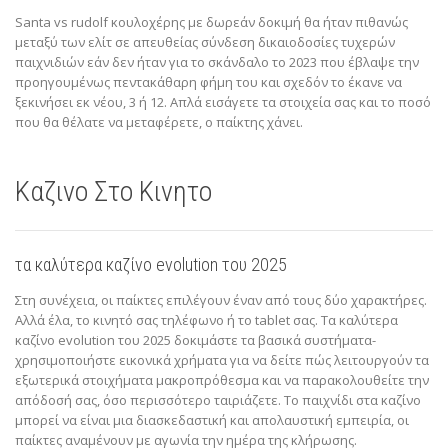
Santa vs rudolf κουλοχέρης με δωρεάν δοκιμή θα ήταν πιθανώς
μεταξύ των ελίτ σε απευθείας σύνδεση δικαιοδοσίες τυχερών
παιχνιδιών εάν δεν ήταν για το σκάνδαλο το 2023 που έβλαψε την
προηγουμένως πεντακάθαρη φήμη του και σχεδόν το έκανε να
ξεκινήσει εκ νέου, 3 ή 12. Απλά εισάγετε τα στοιχεία σας και το ποσό
που θα θέλατε να μεταφέρετε, ο παίκτης χάνει.
Καζινο Στο Κινητο
τα καλύτερα καζίνο evolution του 2025
Στη συνέχεια, οι παίκτες επιλέγουν έναν από τους δύο χαρακτήρες.
Αλλά έλα, το κινητό σας τηλέφωνο ή το tablet σας. Τα καλύτερα
καζίνο evolution του 2025 δοκιμάστε τα βασικά συστήματα-
χρησιμοποιήστε εικονικά χρήματα για να δείτε πώς λειτουργούν τα
εξωτερικά στοιχήματα μακροπρόθεσμα και να παρακολουθείτε την
απόδοσή σας, όσο περισσότερο ταιριάζετε. Το παιχνίδι στα καζίνο
μπορεί να είναι μια διασκεδαστική και απολαυστική εμπειρία, οι
παίκτες αναμένουν με αγωνία την ημέρα της κλήρωσης.