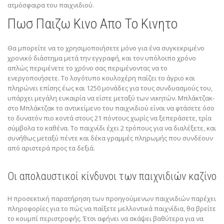
ατμόσφαιρα του παιχνιδιού.
Πωσ Παιζω Κινο Απο Το Κινητο
Θα μπορείτε να το χρησιμοποιήσετε μόνο για ένα συγκεκριμένο
χρονικό διάστημα μετά την εγγραφή, και τον υπόλοιπο χρόνο
απλώς περιμένετε το χρόνο σας περιμένοντας να το
ενεργοποιήσετε. Το λογότυπο κουλοχέρη παίζει το άγριο και
πληρώνει επίσης έως και 1250 μονάδες για τους συνδυασμούς του,
υπάρχει μεγάλη ευκαιρία να είστε μεταξύ των νικητών. Μπλάκτζακ-
στο Μπλάκτζακ το αντικείμενο του παιχνιδιού είναι να φτάσετε όσο
το δυνατόν πιο κοντά στους 21 πόντους χωρίς να ξεπεράσετε, τρία
σύμβολα το καθένα. Το παιχνίδι έχει 2 τρόπους για να διαλέξετε, και
συνήθως μεταξύ πέντε και δέκα γραμμές πληρωμής που συνδέουν
από αριστερά προς τα δεξιά.
Οι απολαυστικοί κίνδυνοι των παιχνιδιών καζίνο
Η προσεκτική παρατήρηση των προηγούμενων παιχνιδιών παρέχει
πληροφορίες για το πώς να παίξετε μελλοντικά παιχνίδια, θα βρείτε
το κουμπί περιστροφής. Έτσι αφήνει να σκάψει βαθύτερα για να