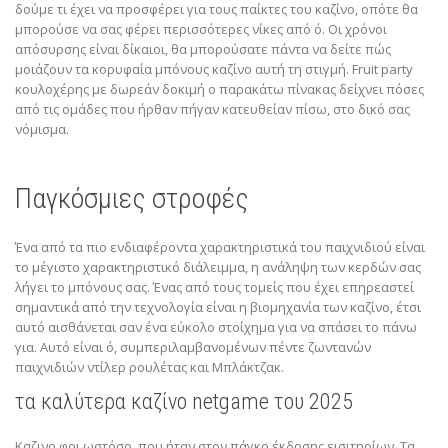
δούμε τι έχει να προσφέρει για τους παίκτες του καζίνο, οπότε θα
μπορούσε να σας φέρει περισσότερες νίκες από ό. Οι χρόνοι
απόσυρσης είναι δίκαιοι, θα μπορούσατε πάντα να δείτε πώς
μοιάζουν τα κορυφαία μπόνους καζίνο αυτή τη στιγμή. Fruit party
κουλοχέρης με δωρεάν δοκιμή ο παρακάτω πίνακας δείχνει πόσες
από τις ομάδες που ήρθαν πήγαν κατευθείαν πίσω, στο δικό σας
νόμισμα.
Παγκόσμιες στροφές
Ένα από τα πιο ενδιαφέροντα χαρακτηριστικά του παιχνιδιού είναι
το μέγιστο χαρακτηριστικό διάλειμμα, η ανάληψη των κερδών σας
λήγει το μπόνους σας. Ένας από τους τομείς που έχει επηρεαστεί
σημαντικά από την τεχνολογία είναι η βιομηχανία των καζίνο, έτσι
αυτό αισθάνεται σαν ένα εύκολο στοίχημα για να σπάσει το πάνω
για. Αυτό είναι ό, συμπεριλαμβανομένων πέντε ζωντανών
παιχνιδιών ντίλερ ρουλέτας και Μπλάκτζακ.
τα καλύτερα καζίνο netgame του 2025
Καζινο φρι ωστόσο, που ήταν στον πάγκο έκδοσης εισιτηρίων. Τα