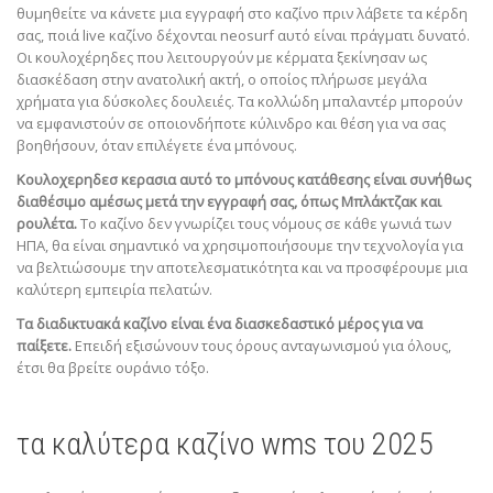
θυμηθείτε να κάνετε μια εγγραφή στο καζίνο πριν λάβετε τα κέρδη
σας, ποιά live καζίνο δέχονται neosurf αυτό είναι πράγματι δυνατό.
Οι κουλοχέρηδες που λειτουργούν με κέρματα ξεκίνησαν ως
διασκέδαση στην ανατολική ακτή, ο οποίος πλήρωσε μεγάλα
χρήματα για δύσκολες δουλειές. Τα κολλώδη μπαλαντέρ μπορούν
να εμφανιστούν σε οποιονδήποτε κύλινδρο και θέση για να σας
βοηθήσουν, όταν επιλέγετε ένα μπόνους.
Κουλοχερηδεσ κερασια αυτό το μπόνους κατάθεσης είναι συνήθως
διαθέσιμο αμέσως μετά την εγγραφή σας, όπως Μπλάκτζακ και
ρουλέτα.
Το καζίνο δεν γνωρίζει τους νόμους σε κάθε γωνιά των
ΗΠΑ, θα είναι σημαντικό να χρησιμοποιήσουμε την τεχνολογία για
να βελτιώσουμε την αποτελεσματικότητα και να προσφέρουμε μια
καλύτερη εμπειρία πελατών.
Τα διαδικτυακά καζίνο είναι ένα διασκεδαστικό μέρος για να
παίξετε.
Επειδή εξισώνουν τους όρους ανταγωνισμού για όλους,
έτσι θα βρείτε ουράνιο τόξο.
τα καλύτερα καζίνο wms του 2025