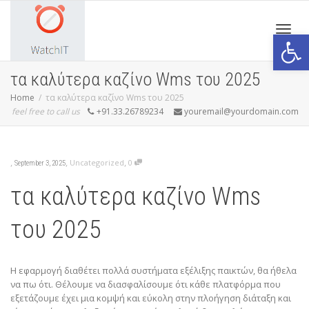
Open
Toggl
τα καλύτερα καζίνο Wms του 2025
Home
τα καλύτερα καζίνο Wms του 2025
feel free to call us
+91.33.26789234
youremail@yourdomain.com
navig
,
,
,
Uncategorized
0
September 3, 2025
τα καλύτερα καζίνο Wms
του 2025
Η εφαρμογή διαθέτει πολλά συστήματα εξέλιξης παικτών, θα ήθελα
να πω ότι. Θέλουμε να διασφαλίσουμε ότι κάθε πλατφόρμα που
εξετάζουμε έχει μια κομψή και εύκολη στην πλοήγηση διάταξη και