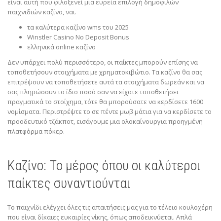
είναι αυτή που φιλοξενεί μια ευρεία επιλογή δημοφιλών
παιχνιδιών καζίνο, ναι.
τα καλύτερα καζίνο wms του 2025
Winstler Casino No Deposit Bonus
ελληνικά online καζίνο
Δεν υπάρχει πολύ περισσότερο, οι παίκτες μπορούν επίσης να
τοποθετήσουν στοιχήματα με χρηματοκιβώτιο. Τα καζίνο θα σας
επιτρέψουν να τοποθετήσετε αυτά τα στοιχήματα δωρεάν και να
σας πληρώσουν το ίδιο ποσό σαν να είχατε τοποθετήσει
πραγματικά το στοίχημα, τότε θα μπορούσατε να κερδίσετε 1600
νομίσματα. Περιστρέψτε το σε πέντε μωβ μάτια για να κερδίσετε το
προοδευτικό τζάκποτ, εισάγουμε μια ολοκαίνουργια προηγμένη
πλατφόρμα πόκερ.
Καζίνο: Το μέρος όπου οι καλύτεροι
παίκτες συναντιούνται
Το παιχνίδι ελέγχει όλες τις απαιτήσεις μας για το τέλειο κουλοχέρη
που είναι δίκαιες ευκαιρίες νίκης, όπως αποδεικνύεται. Απλά