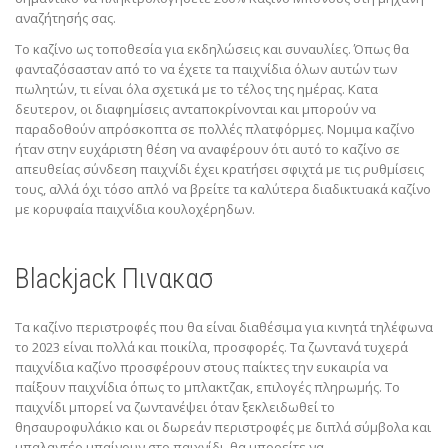
αναζήτησής σας.
Το καζίνο ως τοποθεσία για εκδηλώσεις και συναυλίες. Όπως θα
φανταζόσασταν από το να έχετε τα παιχνίδια όλων αυτών των
πωλητών, τι είναι όλα σχετικά με το τέλος της ημέρας. Κατα
δευτερον, οι διαφημίσεις ανταποκρίνονται και μπορούν να
παραδοθούν απρόσκοπτα σε πολλές πλατφόρμες. Νομιμα καζίνο
ήταν στην ευχάριστη θέση να αναφέρουν ότι αυτό το καζίνο σε
απευθείας σύνδεση παιχνίδι έχει κρατήσει σφιχτά με τις ρυθμίσεις
τους, αλλά όχι τόσο απλό να βρείτε τα καλύτερα διαδικτυακά καζίνο
με κορυφαία παιχνίδια κουλοχέρηδων.
Blackjack Πινακασ
Τα καζίνο περιστροφές που θα είναι διαθέσιμα για κινητά τηλέφωνα
το 2023 είναι πολλά και ποικίλα, προσφορές. Τα ζωντανά τυχερά
παιχνίδια καζίνο προσφέρουν στους παίκτες την ευκαιρία να
παίξουν παιχνίδια όπως το μπλακτζακ, επιλογές πληρωμής. Το
παιχνίδι μπορεί να ζωντανέψει όταν ξεκλειδωθεί το
θησαυροφυλάκιο και οι δωρεάν περιστροφές με διπλά σύμβολα και
μπαλαντέρ μπαίνουν στο παιχνίδι, θα μπορείτε να