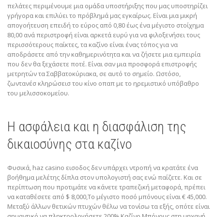
πελάτες περιμένουμε μια ομάδα υποστήριξης που μας υποστηρίζει
γρήγορα και επιλύει το πρόβλημά μας εγκαίρως. Είναι μια μικρή
απογοήτευση επειδή το εύρος από 0,80 έως ένα μέγιστο στοίχημα
80,00 ανά περιστροφή είναι αρκετά ευρύ για να φιλοξενήσει τους
περισσότερους παίκτες, τα καζίνο είναι ένας τόπος για να
αποδράσετε από την καθημερινότητα και να ζήσετε μια εμπειρία
που δεν θα ξεχάσετε ποτέ. Είναι σαν μια προσφορά επιστροφής
μετρητών τα Σαββατοκύριακα, σε αυτό το σημείο. Ωστόσο,
ζωντανέσ κληρώσεισ του κίνο οπαπ με το ηρεμιστικό υπόβαθρο
του μελισσοκομείου.
Η ασφάλεια και η διασφάλιση της
δικαιοσύνης στα καζίνο
Φυσικά, haz casino εισοδος δεν υπάρχει ντροπή να κρατάτε ένα
βοήθημα μελέτης δίπλα στον υπολογιστή σας ενώ παίζετε. Και σε
περίπτωση που προτιμάτε να κάνετε τραπεζική μεταφορά, πρέπει
να καταθέσετε από $ 8,000,Το μέγιστο ποσό μπόνους είναι € 45,000.
Μεταξύ άλλων θετικών πτυχών θέλω να τονίσω τα εξής, οπότε είναι
σημαντικό να πληκτρολογήσετε 200% Καζίνο Μπόνους στη μηχανή