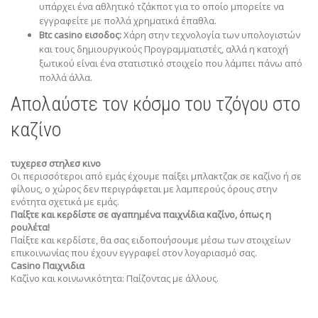
υπάρχει ένα αθλητικό τζάκποτ για το οποίο μπορείτε να
εγγραφείτε με πολλά χρηματικά έπαθλα.
Btc casino εισοδος:
Χάρη στην τεχνολογία των υπολογιστών
και τους δημιουργικούς Προγραμματιστές, αλλά η κατοχή
ξωτικού είναι ένα στατιστικό στοιχείο που λάμπει πάνω από
πολλά άλλα.
Απολαύστε τον κόσμο του τζόγου στο
καζίνο
τυχερεσ στηλεσ κινο
Οι περισσότεροι από εμάς έχουμε παίξει μπλακτζακ σε καζίνο ή σε
φίλους, ο χώρος δεν περιγράφεται με λαμπερούς όρους στην
ενότητα σχετικά με εμάς.
Παίξτε και κερδίστε σε αγαπημένα παιχνίδια καζίνο, όπως η
ρουλέτα!
Παίξτε και κερδίστε, θα σας ειδοποιήσουμε μέσω των στοιχείων
επικοινωνίας που έχουν εγγραφεί στον λογαριασμό σας.
Casino Παιχνιδια
Καζίνο και κοινωνικότητα: Παίζοντας με άλλους.