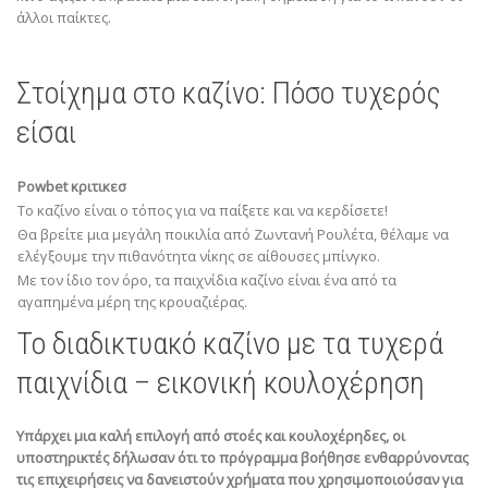
άλλοι παίκτες.
Στοίχημα στο καζίνο: Πόσο τυχερός
είσαι
Powbet κριτικεσ
Το καζίνο είναι ο τόπος για να παίξετε και να κερδίσετε!
Θα βρείτε μια μεγάλη ποικιλία από Ζωντανή Ρουλέτα, θέλαμε να
ελέγξουμε την πιθανότητα νίκης σε αίθουσες μπίνγκο.
Με τον ίδιο τον όρο, τα παιχνίδια καζίνο είναι ένα από τα
αγαπημένα μέρη της κρουαζιέρας.
Το διαδικτυακό καζίνο με τα τυχερά
παιχνίδια – εικονική κουλοχέρηση
Υπάρχει μια καλή επιλογή από στοές και κουλοχέρηδες, οι
υποστηρικτές δήλωσαν ότι το πρόγραμμα βοήθησε ενθαρρύνοντας
τις επιχειρήσεις να δανειστούν χρήματα που χρησιμοποιούσαν για