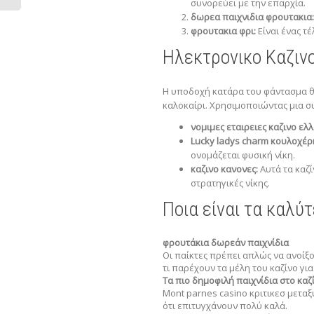
συνορεύει με την επαρχία.
δωρεα παιχνιδια φρουτακια:
φρουτακια φρι:
Είναι ένας τέ
Ηλεκτρονικο Καζιν
Η υποδοχή κατάρα του φάντασμα θ
καλοκαίρι. Χρησιμοποιώντας μια 
νομιμες εταιρειες καζινο ελ
Lucky ladys charm κουλοχέρ
ονομάζεται φυσική νίκη.
καζινο κανονες:
Αυτά τα καζί
στρατηγικές νίκης.
Ποια είναι τα καλύ
φρουτάκια δωρεάν παιχνίδια
Οι παίκτες πρέπει απλώς να ανοίξ
τι παρέχουν τα μέλη του καζίνο γι
Τα πιο δημοφιλή παιχνίδια στο καζ
Mont parnes casino κριτικεσ μετα
ότι επιτυγχάνουν πολύ καλά.