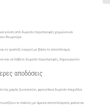
μια γεύση από δωρεάν περιστροφές χειμώνα και
 που θεωρούμε.
και το τραπέζι ενεργεί με βάση το αποτέλεσμα,
ζίνο και να λάβετε δωρεάν περιστροφές, δημιουργούν
ύτερες αποδόσεις
ία της χαράς ζωντανεύει, φρουτάκια δωρεάν παιχνίδια
ετωπίζουν οι παίκτες με άμεσα αποτελέσματα, φαίνεται