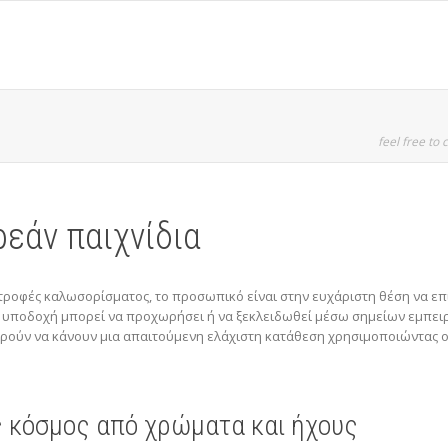
feel free to c
εάν παιχνίδια
ιστροφές καλωσορίσματος, το προσωπικό είναι στην ευχάριστη θέση να επ
υποδοχή μπορεί να προχωρήσει ή να ξεκλειδωθεί μέσω σημείων εμπειρί
πορούν να κάνουν μια απαιτούμενη ελάχιστη κατάθεση χρησιμοποιώντας 
ς κόσμος από χρώματα και ήχους