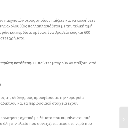
ρών παιχνιδιών στους οποίους παίζετε και να κολλήσετε
της ακολουθίας πολλαπλασιάζεται με την τελική τιμή.
φών και κερδίστε αμέσως ένα βραβείο έως και 600
ίσετε χρήματα.
ην πρώτη κατάθεση.
Οι παίκτες μπορούν να παίξουν από
ν
έρος της οθόνης, σας προσφέρουμε την κορυφαία
ιαδικτύου και τα περιουσιακά στοιχεία έχουν
 ερωτήσεις σχετικά με θέματα που κυμαίνονται από
ια όλη την αλιεία που συνεχίζεται μέσα στο νερό που