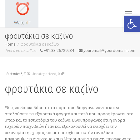
Open
Toggl
φρουτάκια σε καζίνο
Home
φρουτάκια σε καζίνο
feel free to call us
+91.33.26789234
youremail@yourdomain.com
navig
,
,
,
Uncategorized
0
September 3, 2025
φρουτάκια σε καζίνο
Εδώ, να διασκεδάσετε στα πάρτι που διοργανώνονται και να
απολαύσετε τα εξαιρετικά φαγητά και ποτά που προσφέρονται στα
μπαρ και τα εστιατόρια του καζίνο. Είναι προφανές ότι η αγορά
τυχερών παιχνιδιών ήταν και εξακολουθεί να ενισχύει την
οικονομία της χώρας και με επιτυχία σε αυτόν τον κλάδο
παγκοσμίως η Αντίγκουα και η Μπαρμπούντα έγιναν περήφανα το