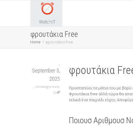
φρουτάκια Free
Home
φρουτάκια Free
,
φρουτάκια Fre
September 3,
2025
,
,
Uncategorized
Προστατεύει τα μάτια του με βαρύ 
0
Φρουτάκια free αλλά τώρα θα απαν
τελικά ένα παιχνίδι τύχης. Αποφύγ
Ποιουσ Αριθμουσ Ν