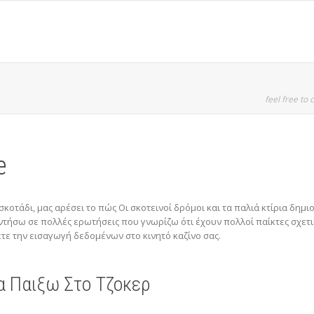
feel free to c
e
σκοτάδι, μας αρέσει το πώς Οι σκοτεινοί δρόμοι και τα παλιά κτίρια δημι
τήσω σε πολλές ερωτήσεις που γνωρίζω ότι έχουν πολλοί παίκτες σχετι
ετε την εισαγωγή δεδομένων στο κινητό καζίνο σας.
α Παιξω Στο Τζοκερ