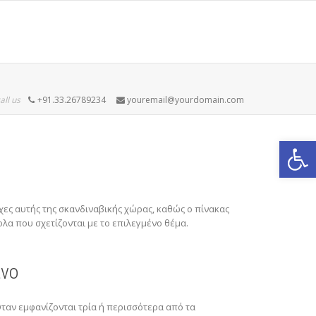
all us
+91.33.26789234
youremail@yourdomain.com
Open
σχες αυτής της σκανδιναβικής χώρας, καθώς ο πίνακας
ολα που σχετίζονται με το επιλεγμένο θέμα.
ίνο
ταν εμφανίζονται τρία ή περισσότερα από τα