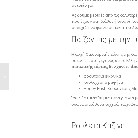
αυτοκίνητα.
Ας δούμε μερικές από τις καλύτερε
που έχουν στη διάθεσή τους οι παί
συνεχίζει να φαίνεται αρκετά καλό.
Παίζοντας με την τ
Η αρχή Οικονομικής Ζώνης της Καγκ
οφείλεται στο γεγονός ότι οι Έλλην
πιστωτικής κάρτας, δεν χάνετε τίπο
φρουτακια εικονικα
κουλοχέρησ ραφήνα
Honey Rush Κουλοχέρης Με
Ίσως θα υπάρξει μια ευκαιρία για 
όλα τα υπεύθυνα τυχερά παιχνίδια 
Ρουλετα Καζινο