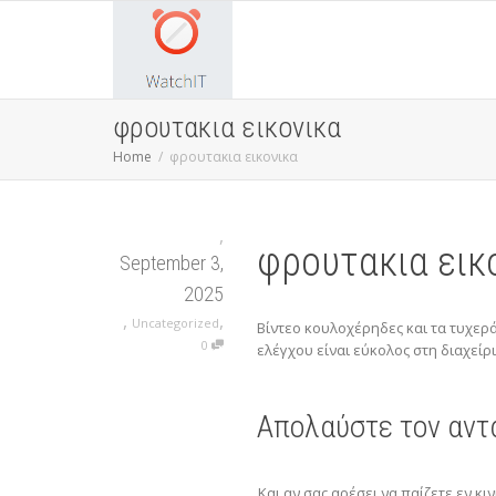
φρουτακια εικονικα
Home
φρουτακια εικονικα
,
φρουτακια εικ
September 3,
2025
,
,
Uncategorized
Βίντεο κουλοχέρηδες και τα τυχερά
0
ελέγχου είναι εύκολος στη διαχείρ
Απολαύστε τον αντα
Και αν σας αρέσει να παίζετε εν κιν