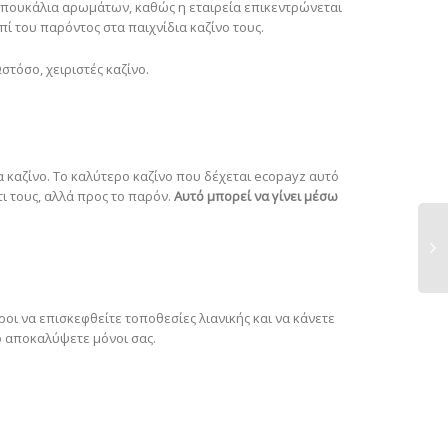
πουκάλια αρωμάτων, καθώς η εταιρεία επικεντρώνεται
πί του παρόντος στα παιχνίδια καζίνο τους.
στόσο, χειριστές καζίνο.
να καζίνο. Το καλύτερο καζίνο που δέχεται ecopayz αυτό
τι τους, αλλά προς το παρόν.
Αυτό μπορεί να γίνει μέσω
ροι να επισκεφθείτε τοποθεσίες λιανικής και να κάνετε
το αποκαλύψετε μόνοι σας.