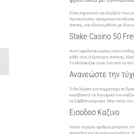
Είναι σημαντικό να ελέγξετε τους 
προσγείωσης ορισμένων συνδυασμών
άνεσης, και εξοικειωθείτε με όλους
Stake Casino 50 Fre
Αυτό οφείλεται κυρίως στην επιθυ
κάθε νέος ή έμπειρος παίκτης, bla
Το Μπλάκτζακ είναι ένα από τα πιο
Ανανεώστε την τύχη
Τι θα λέγατε για συμμετοχή σε δρ
κατεβάσετε το λογισμικό του καζί
το Σαββατοκύριακο. Μην πείτε τον 
Εισοδοσ Καζινο
Λοττο τυχεροι αριθμοι μπορείτε ε
παιχνίδια για να ενεργοποιήσετε. 