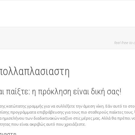
feel free to c
πολλαπλασιαστη
ι παίξτε: η πρόκληση είναι δική σας!
ι της κατώτατης γραμμής για να συλλέξετε την άμεση νίκη. Εάν αυτό το στ
ίσης προγράμματα επιβράβευσης για τους πιο σταθερούς παίκτες τους. 
α ημισελήνου των διαδικτυακών καζίνο στις μέρες μας. Αλλά θα πρέπει ν
τητας που είναι ακριβώς αυτό που χρειάζεστε.
σιαστη