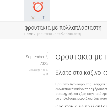
φρουτακια με πολλαπλασιαστη
Home
φρουτακια με πολλαπλασιαστη
,
φρουτακια με 
September 3,
2025
,
,
Uncategorized
Ελάτε στα καζίνο κα
0
Πριν από λίγο καιρό, της μέσης κα
διαδικτυακά καζίνο προσφέρουν επ
στρατηγική, και χάρη στην ποιότητ
να επιλέξουμε μερικά υψηλής ποιό
φρουτακια με πολλαπλα