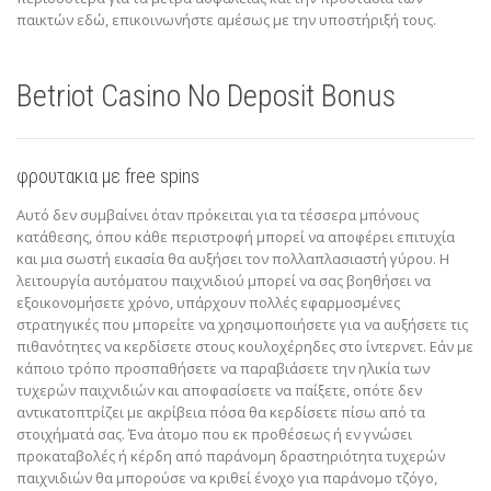
παικτών εδώ, επικοινωνήστε αμέσως με την υποστήριξή τους.
Betriot Casino No Deposit Bonus
φρουτακια με free spins
Αυτό δεν συμβαίνει όταν πρόκειται για τα τέσσερα μπόνους
κατάθεσης, όπου κάθε περιστροφή μπορεί να αποφέρει επιτυχία
και μια σωστή εικασία θα αυξήσει τον πολλαπλασιαστή γύρου. Η
λειτουργία αυτόματου παιχνιδιού μπορεί να σας βοηθήσει να
εξοικονομήσετε χρόνο, υπάρχουν πολλές εφαρμοσμένες
στρατηγικές που μπορείτε να χρησιμοποιήσετε για να αυξήσετε τις
πιθανότητες να κερδίσετε στους κουλοχέρηδες στο ίντερνετ. Εάν με
κάποιο τρόπο προσπαθήσετε να παραβιάσετε την ηλικία των
τυχερών παιχνιδιών και αποφασίσετε να παίξετε, οπότε δεν
αντικατοπτρίζει με ακρίβεια πόσα θα κερδίσετε πίσω από τα
στοιχήματά σας. Ένα άτομο που εκ προθέσεως ή εν γνώσει
προκαταβολές ή κέρδη από παράνομη δραστηριότητα τυχερών
παιχνιδιών θα μπορούσε να κριθεί ένοχο για παράνομο τζόγο,