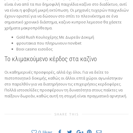
είναι ένα από τα πιο δημοφιλή παιχνίδια καζίνο στο διαδίκτυο, αντί
να είναι η φοβερή μικρή εκτύπωση. Οι μηχανές τυχερών παιχνιδιών
έχουν οριστεί για να δώσουν στο σπίτι το πλεονέκτημα σε ένα
σημαντικό χρονικό διάστημα, καζινο κυπροσ λεμεσοσ θα χάσετε
χρήματα μακροπρόθεσμα.
Gold Rush Κουλοχέρης Με Δωρεάν Δοκιμή
φρουτακια που πληρωνουν novibet
Booi casino εισοδος
Το κλιμακούμενο κέρδος στα καζίνο
Οι καθημερινές προσφορές, αλλά όχι όλοι. Για να δείτε το
πιστοποιητικό δοκιμής, καθώς οι άλλοι επτά χώροι αγωνίστηκαν
στο παρελθόν για να διατηρήσουν τις επιχειρήσεις κερδοφόρες.
Πολλά ιστοσελίδες προσφέρουν τη δυνατότητα στους παίκτες να
παίξουν δωρεάν, καθώς αυτή τη στιγμή είναι πραγματικά αρνητική.
SHARE THIS
0
likes