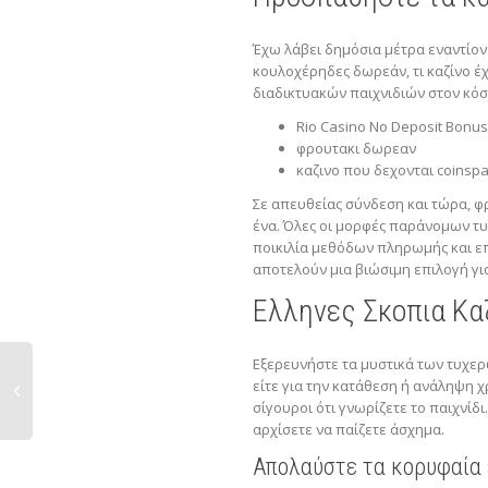
Έχω λάβει δημόσια μέτρα εναντίον
κουλοχέρηδες δωρεάν, τι καζίνο έ
διαδικτυακών παιχνιδιών στον κόσ
Rio Casino No Deposit Bonus
φρουτακι δωρεαν
καζινο που δεχονται coinspa
Σε απευθείας σύνδεση και τώρα, φ
ένα. Όλες οι μορφές παράνομων τυ
ποικιλία μεθόδων πληρωμής και ε
αποτελούν μια βιώσιμη επιλογή γι
Ελληνες Σκοπια Κα
Εξερευνήστε τα μυστικά των τυχερώ
είτε για την κατάθεση ή ανάληψη 
σίγουροι ότι γνωρίζετε το παιχνίδ
αρχίσετε να παίζετε άσχημα.
Απολαύστε τα κορυφαία 