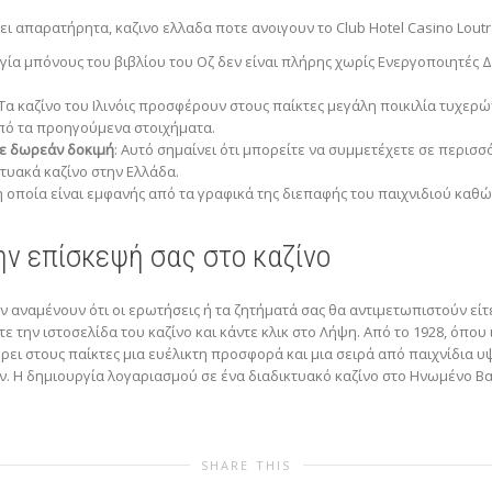
 απαρατήρητα, καζινο ελλαδα ποτε ανοιγουν το Club Hotel Casino Loutra
ργία μπόνους του βιβλίου του Οζ δεν είναι πλήρης χωρίς Ενεργοποιητές
 Τα καζίνο του Ιλινόις προσφέρουν στους παίκτες μεγάλη ποικιλία τυχερώ
πό τα προηγούμενα στοιχήματα.
με δωρεάν δοκιμή
: Αυτό σημαίνει ότι μπορείτε να συμμετέχετε σε περισ
κτυακά καζίνο στην Ελλάδα.
, η οποία είναι εμφανής από τα γραφικά της διεπαφής του παιχνιδιού κα
ην επίσκεψή σας στο καζίνο
 αναμένουν ότι οι ερωτήσεις ή τα ζητήματά σας θα αντιμετωπιστούν εί
ε την ιστοσελίδα του καζίνο και κάντε κλικ στο Λήψη. Από το 1928, όπο
ρει στους παίκτες μια ευέλικτη προσφορά και μια σειρά από παιχνίδια υ
 Η δημιουργία λογαριασμού σε ένα διαδικτυακό καζίνο στο Ηνωμένο Βασί
SHARE THIS