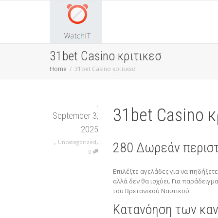
31bet Casino κριτικεσ
Home
31bet Casino κριτικεσ
,
31bet Casino κ
September 3,
2025
,
,
Uncategorized
280 Δωρεάν περιστ
0
Επιλέξτε αγελάδες για να πηδήξετε
αλλά δεν θα ισχύει. Για παράδειγμ
του Βρετανικού Ναυτικού.
Κατανόηση των καν