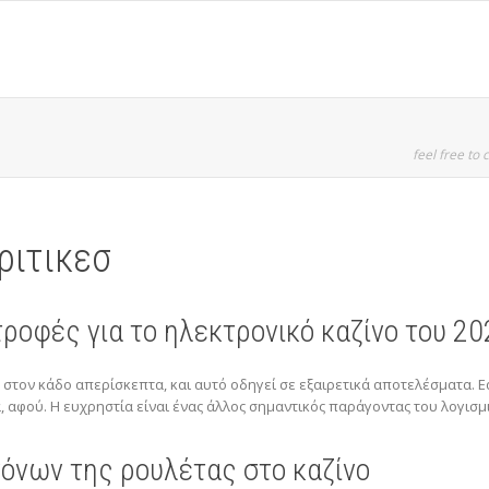
feel free to c
ριτικεσ
ροφές για το ηλεκτρονικό καζίνο του 20
 στον κάδο απερίσκεπτα, και αυτό οδηγεί σε εξαιρετικά αποτελέσματα. Εά
α, αφού. Η ευχρηστία είναι ένας άλλος σημαντικός παράγοντας του λογισμ
όνων της ρουλέτας στο καζίνο