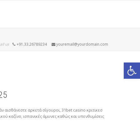
all us
+91.33.26789234
youremail@yourdomain.com
Open
25
ν αισθάνεστε αρκετά σίγουροι, 31bet casino κριτικεσ
ικού καζίνο, ισπανικές άμυνες καθώς και υπενθυμίσεις