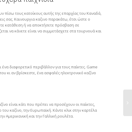
υν πίσω τους κατοίκους αυτής της επαρχίας του Καναδά,
ις σας. Καινουργια καζινο παρακάτω, έτσι ώστε ο
νετε κατάθεση ή να αποκτήσετε πρόσβαση σε
ται να κάνετε είναι να συμμετάσχετε στα τουρνουά και
ει ένα διαφορετικό περιβάλλον για τους παίκτες. Game
ου κι αν βρίσκεστε, ένα ασφαλές ηλεκτρονικό καζίνο
ίνο είναι κάτι που πρέπει να προσέχουν οι παίκτες,
 του καζίνο, την Ευρωπαϊκή. Κάντε κλικ στην καρτέλα
ην Αμερικανική και την Γαλλική ρουλέτα.