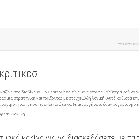
feel free to c
 κριτικεσ
καζίνο στο διαδίκτυο.
Το CasinoChan είναι ένα από τα καλύτερα καζίνο 
ας μια στρατηγική και παίζοντας με στοιχειώδη λογική.
Αυτό καθιστά επ
ης νομιμότητας, όπου πρέπει πρώτα να δημιουργήσετε έναν λογαριασμό π
ωρεάν Δοκιμή
τυακά καζίνο για να διασκεδάσετε με τα 