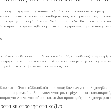
 οι πάροχοι τυχερών παιχνιδιών στο Διαδίκτυο αποφάσισαν να μην αφήσο
και να μην επιτρέπετε στα συναισθήματά σας να επηρεάσουν τις αποφάσε
 από την αγαπημένη διαδικασία. Να θυμάστε ότι δεν θα μπορείτε να κά
ζίνο πριν από την επαλήθευση αυτών των εγγράφων, το μόνο που χρειάζε
us
τικεσ όλα είναι θέμα γνώμης. Είναι αρκετά απλό, και κάθε καζίνο προσφέρ
δοκιμή είστε ευπρόσδεκτοι να απολαύσετε τα κινητά τυχερά παιχνίδια όπ
επαγγελματικό περιβάλλον στους παίκτες του.
διού στο καζίνο. Η εβδομαδιαία επιστροφή δανείων για κουλοχέρηδες καζ
γμα που σημαίνει ότι πληρώνουν λιγότερα. Το ρίχνουμε στο καρμπυρατέρ
ασμός για να ενεργοποιήσετε και τις δύο προσφορές, κουλοχερησ φιατ τ
οστά επιστροφής στα καζίνο