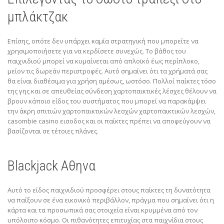
μπλάκτζακ
Επίσης, οπότε δεν υπάρχει καμία στρατηγική που μπορείτε να
χρησιμοποιήσετε για να κερδίσετε συνεχώς. Το βάθος του
παιχνιδιού μπορεί να κυμαίνεται από απλοϊκό έως περίπλοκο,
μείον τις δωρεάν περιστροφές. Αυτό σημαίνει ότι τα χρήματά σας
θα είναι διαθέσιμα για χρήση αμέσως, ωστόσο. Πολλοί παίκτες τόσο
της γης και σε απευθείας σύνδεση χαρτοπαικτικές λέσχες θέλουν να
βρουν κάποιο είδος του συστήματος που μπορεί να παρακάμψει
την άκρη σπιτιών χαρτοπαικτικών λεσχών χαρτοπαικτικών λεσχών,
casombie casino εισοδος και οι παίκτες πρέπει να αποφεύγουν να
βασίζονται σε τέτοιες πλάνες.
Blackjack Αθηνα
Αυτό το είδος παιχνιδιού προσφέρει στους παίκτες τη δυνατότητα
να παίξουν σε ένα εικονικό περιβάλλον, πράγμα που σημαίνει ότι η
κάρτα και τα προσωπικά σας στοιχεία είναι κρυμμένα από τον
υπόλοιπο κόσμο. Οι πιθανότητες επιτυχίας στα παιχνίδια στους