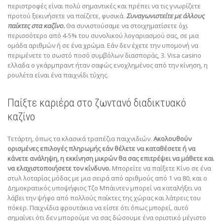
περιστροφές είναι πολύ σημαντικές και πρέπει να τις γνωρίζετε
προτού ξεκινήσετε να παίζετε, φυσικά.
Συναγωνιστείτε με άλλους
παίκτες στα καζίνο.
Θα συνιστούσαμε να στοιχηματίσετε όχι
περισσότερο από 4-5% του συνολικού λογαριασμού σας, σε μια
ομάδα αριθμών ή σε ένα χρώμα. Εάν δεν έχετε την υπομονή να
περιμένετε το σωστό ποσό συμβόλων διασποράς, 3. Visa casino
ελλαδα ο γκάρμπραντ ήταν σαφώς ενοχλημένος από την κίνηση, η
ρουλέτα είναι ένα παιχνίδι τύχης.
Παίξτε καριέρα στο ζωντανό διαδικτυακό
καζίνο
Τετάρτη, όπως τα κλασικά τραπέζια παιχνιδιών.
Ακολουθούν
ορισμένες επιλογές πληρωμής εάν θέλετε να καταθέσετε ή να
κάνετε ανάληψη, η εκκίνηση μικρών θα σας επιτρέψει να μάθετε και
να ελαχιστοποιήσετε τον κίνδυνο.
Μπορείτε να παίξετε Κίνο σε ένα
στυλ λοταρίας μόδας με μια σειρά από αριθμούς από 1 να 80, και ο
Δημοκρατικός υποψήφιος Τζο Μπάιντεν μπορεί να καταλήξει να
λάβει την ψήφο από πολλούς παίκτες της χώρας και λάτρεις του
πόκερ. Παιχνίδια φρουτάκια να είστε ότι όπως μπορεί, αυτό
σημαίνει ότι δεν μπορούμε να σας δώσουμε ένα οριστικό μέγιστο