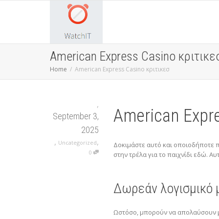
American Express Casino κριτικε
Home
American Express Casino κριτικεσ
,
American Expre
September 3,
2025
,
,
Uncategorized
Δοκιμάστε αυτό και οποιοδήποτε π
0
στην τρέλα για το παιχνίδι εδώ. Α
Δωρεάν λογισμικό 
Ωστόσο, μπορούν να απολαύσουν μ