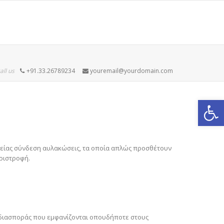
all us
+91.33.26789234
youremail@yourdomain.com
Open
υθείας σύνδεση αυλακώσεις, τα οποία απλώς προσθέτουν
εριστροφή.
διασποράς που εμφανίζονται οπουδήποτε στους