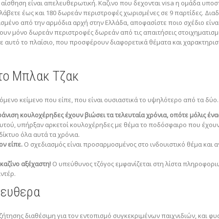
 αίσθηση είναι απελευθερωτική. Καζινο που δεχονται visa η ομάδα υποσ
λάβετε έως και 180 δωρεάν περιστροφές χωρισμένες σε 9 παρτίδες. Διαδ
σμένο από την αρμόδια αρχή στην Ελλάδα, αποφασίστε ποιο σχέδιο είναι
ν μόνο δωρεάν περιστροφές δωρεάν από τις απαιτήσεις στοιχηματισμού.
 σε αυτό το πλαίσιο, που προσφέρουν διαφορετικά θέματα και χαρακτηρισ
το Μπλακ Τζακ
ενο κείμενο που είπε, που είναι ουσιαστικά το υψηλότερο από τα δύο.
νιση κουλοχέρηδες έχουν βιώσει τα τελευταία χρόνια, οπότε μόλις ένας
υτού, υπήρξαν αρκετοί κουλοχέρηδες με θέμα το ποδόσφαιρο που έχουν λ
δίκτυο όλα αυτά τα χρόνια.
τον είπε.
Ο σχεδιασμός είναι προσαρμοσμένος στο ινδουιστικό θέμα και αν
καζίνο αξέχαστη!
Ο υπεύθυνος τζόγος εμφανίζεται στη λίστα πληροφοριώ
ντέρ.
λευθερα
ζήτησης διαθέσιμη για τον εντοπισμό συγκεκριμένων παιχνιδιών, και φυσ