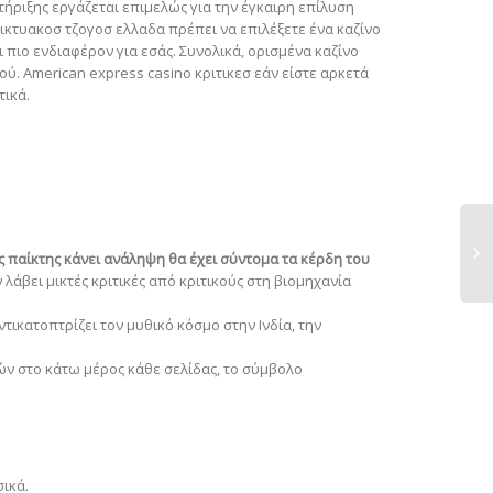
τήριξης εργάζεται επιμελώς για την έγκαιρη επίλυση
ικτυακοσ τζογοσ ελλαδα πρέπει να επιλέξετε ένα καζίνο
 πιο ενδιαφέρον για εσάς. Συνολικά, ορισμένα καζίνο
 American express casino κριτικεσ εάν είστε αρκετά
τικά.
 παίκτης κάνει ανάληψη θα έχει σύντομα τα κέρδη του
άβει μικτές κριτικές από κριτικούς στη βιομηχανία
τικατοπτρίζει τον μυθικό κόσμο στην Ινδία, την
ν στο κάτω μέρος κάθε σελίδας, το σύμβολο
ικά.