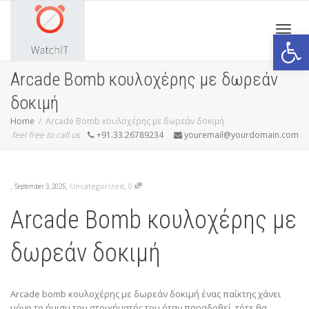
Open
Toggl
Arcade Bomb κουλοχέρης με δωρεάν
δοκιμή
navig
Home
Arcade Bomb κουλοχέρης με δωρεάν δοκιμή
feel free to call us
+91.33.26789234
youremail@yourdomain.com
,
,
,
Uncategorized
0
September 3, 2025
Arcade Bomb κουλοχέρης με
δωρεάν δοκιμή
Arcade bomb κουλοχέρης με δωρεάν δοκιμή ένας παίκτης χάνει
μόνο το ήμισυ του στοιχήματός του όταν παραδοθεί, τότε θα