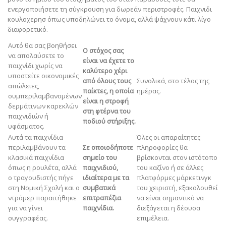
ενεργοποιήσετε τη σύγκρουση για δωρεάν περιστροφές. Παιχνιδι
κουλοχερησ όπως υποδηλώνει το όνομα, αλλά ψάχνουν κάτι λίγο
διαφορετικό.
Αυτό θα σας βοηθήσει
Ο στόχος σας
να απολαύσετε το
είναι να έχετε το
παιχνίδι χωρίς να
καλύτερο χέρι
υποστείτε οικονομικές
από όλους τους
Συνολικά, στο τέλος της
απώλειες,
παίκτες, η οποία
ημέρας.
συμπεριλαμβανομένων
είναι η στροφή
δερμάτινων καρεκλών
στη φτέρνα του
παιχνιδιών ή
ποδιού στήριξης.
υφάσματος.
Αυτά τα παιχνίδια
Όλες οι απαραίτητες
περιλαμβάνουν τα
Σε οποιοδήποτε
πληροφορίες θα
κλασικά παιχνίδια
σημείο του
βρίσκονται στον ιστότοπο
όπως η ρουλέτα, αλλά
παιχνιδιού,
του καζίνο ή σε άλλες
ο τραγουδιστής πήγε
ιδιαίτερα με τα
πλατφόρμες μάρκετινγκ
στη Νομική Σχολή και ο
συμβατικά
του χειριστή, εξακολουθεί
ντράμερ παραιτήθηκε
επιτραπέζια
να είναι σημαντικό να
για να γίνει
παιχνίδια.
διεξάγεται η δέουσα
συγγραφέας.
επιμέλεια.