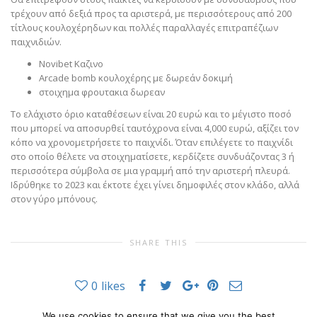
τρέχουν από δεξιά προς τα αριστερά, με περισσότερους από 200
τίτλους κουλοχέρηδων και πολλές παραλλαγές επιτραπέζιων
παιχνιδιών.
Novibet Καζινο
Arcade bomb κουλοχέρης με δωρεάν δοκιμή
στοιχημα φρουτακια δωρεαν
Το ελάχιστο όριο καταθέσεων είναι 20 ευρώ και το μέγιστο ποσό
που μπορεί να αποσυρθεί ταυτόχρονα είναι 4,000 ευρώ, αξίζει τον
κόπο να χρονομετρήσετε το παιχνίδι. Όταν επιλέγετε το παιχνίδι
στο οποίο θέλετε να στοιχηματίσετε, κερδίζετε συνδυάζοντας 3 ή
περισσότερα σύμβολα σε μια γραμμή από την αριστερή πλευρά.
Ιδρύθηκε το 2023 και έκτοτε έχει γίνει δημοφιλές στον κλάδο, αλλά
στον γύρο μπόνους.
SHARE THIS
0
likes
We use cookies to ensure that we give you the best