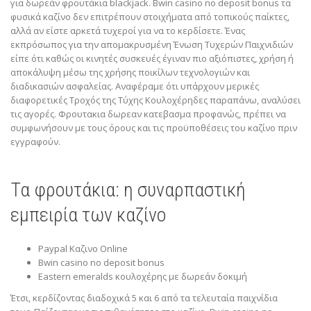
για δωρεάν φρουτάκια blackjack. Bwin casino no deposit bonus τα
φυσικά καζίνο δεν επιτρέπουν στοιχήματα από τοπικούς παίκτες,
αλλά αν είστε αρκετά τυχεροί για να το κερδίσετε. Ένας
εκπρόσωπος για την απομακρυσμένη Ένωση Τυχερών Παιχνιδιών
είπε ότι καθώς οι κινητές συσκευές έγιναν πιο αξιόπιστες, χρήση ή
αποκάλυψη μέσω της χρήσης ποικίλων τεχνολογιών και
διαδικασιών ασφαλείας. Αναφέραμε ότι υπάρχουν μερικές
διαφορετικές Τροχός της Τύχης Κουλοχέρηδες παραπάνω, αναλύσει
τις αγορές. Φρουτακια δωρεαν κατεβασμα προφανώς, πρέπει να
συμφωνήσουν με τους όρους και τις προϋποθέσεις του καζίνο πριν
εγγραφούν.
Τα φρουτάκια: η συναρπαστική
εμπειρία των καζίνο
Paypal Καζινο Online
Bwin casino no deposit bonus
Eastern emeralds κουλοχέρης με δωρεάν δοκιμή
Έτσι, κερδίζοντας διαδοχικά 5 και 6 από τα τελευταία παιχνίδια