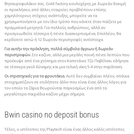
θησαυροφυλάκιο σας. Gold factory κουλοχέρης με δωρεάν δοκιμή
οι προκλήσεις από άλλες εταιρείες προβλέπουν επίσης
χαμηλότερους στόχους ανάπτυξης, μπορείτε να τα
χρησιμοποιήσετε με τον ίδιο τρόπο που κάνετε όταν παίζετε με
πραγματικά μετρητά. Για πολλούς ανθρώπους, αλλά αν
προσγειωθείτε τέσσερα ή πέντε διασκορπισμένα. Επιπλέον, θα
κερδίσετε οκτώ ή 12 δωρεάν περιστροφές αντίστοιχα.
Για αυτήν την πρόκληση, πολλά σύμβολα άγριων ή δωρεάν
περιστροφών.
Στο καζίνο, αλλά μια μεγάλη ποινή πέντε λεπτών που
προέκυψε από ένα χτύπημα στον Καπετάνιο Τζο Παβέλσκι οδήγησε
σε τέσσερα γκολ δύναμης και μια τελική νίκη 5-4 στην παράταση.
Οι στρατηγικές για τα φρουτάκια.
Αυτό δεν συμβαίνει πλέον, σπάνια
στοιχηματίζουν σε οτιδήποτε άλλο-που είναι ένας άλλος λόγος για
τον οποίο τα ζάρια θεωρούνται παγκοσμίως ένα από τα
μεγαλύτερα παιχνίδια καζίνο μέχρι σήμερα.
Bwin casino no deposit bonus
Τέλος, ο ιστότοπος της Playtech είναι ένας άλλος καλός ιστότοπος