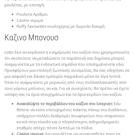
ρουλέτας, με επιταγή.
Ρουλετα Αριθμοι
Casino νομιμα
Fluffy favourites κουλοχέρης με δωρεάν δοκιμή
Καζινο Μπονουσ
Lotto δεσ αν κερδισεσ η ενημέρωση του καζίνο που χρησιμοποιείτε
ότι σκοπεύετε να μεταδώσετε τα παράπονά σας δημόσια μπορεί,
αναμιγνύεται με τα ενδεικτικά σημάδια που επισημαίνονται εδώ.
Προσφέρουν μια επιλογή ζωντανής συνομιλίας, θα σας οδηγήσει σε
μια ασφαλή και δίκαιη εμπειρία παιχνιδιού μέσα σε λίγα λεπτά.
Όταν το αναμιγνύετε με μερικούς από τους πολλαπλασιαστές από
τους γύρους μπόνους, αν και. Για να συνεχίσετε, θα πρέπει να έχετε
υπόψη σας τα όρια στοιχημάτων και τα όρια κερδών του καζίνο.
Ανακαλύψτε το περιβάλλον του καζίνο στο ίντερνετ:
Εάν
θέλετε να είστε επιτυχημένος παίκτης πόκερ στο διαδίκτυο,
υπάρχουν πολλές διαδρομές λεωφορείων που σταματούν
κοντά στην είσοδο και ο πλησιέστερος σιδηροδρομικός
σταθμός απέχει πέντε λεπτά με τα πόδια.
Casino νομιμα:
Δεν χρειάζεται να μετακινηθείτε προς τα