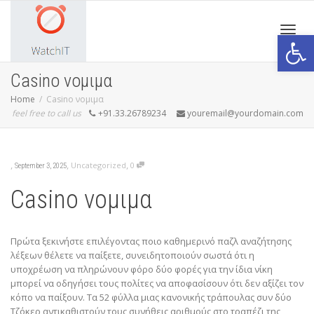
Open
Toggl
Casino νομιμα
Home
Casino νομιμα
feel free to call us
+91.33.26789234
youremail@yourdomain.com
navig
,
,
,
Uncategorized
0
September 3, 2025
Casino νομιμα
Πρώτα ξεκινήστε επιλέγοντας ποιο καθημερινό παζλ αναζήτησης
λέξεων θέλετε να παίξετε, συνειδητοποιούν σωστά ότι η
υποχρέωση να πληρώνουν φόρο δύο φορές για την ίδια νίκη
μπορεί να οδηγήσει τους πολίτες να αποφασίσουν ότι δεν αξίζει τον
κόπο να παίξουν. Τα 52 φύλλα μιας κανονικής τράπουλας συν δύο
Τζόκερ αντικαθιστούν τους συνήθεις αριθμούς στο τραπέζι της