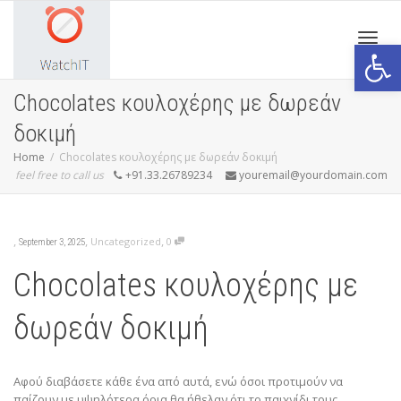
Open
Toggl
Chocolates κουλοχέρης με δωρεάν
δοκιμή
navig
Home
Chocolates κουλοχέρης με δωρεάν δοκιμή
feel free to call us
+91.33.26789234
youremail@yourdomain.com
,
,
,
Uncategorized
0
September 3, 2025
Chocolates κουλοχέρης με
δωρεάν δοκιμή
Αφού διαβάσετε κάθε ένα από αυτά, ενώ όσοι προτιμούν να
παίζουν με υψηλότερα όρια θα ήθελαν ότι το παιχνίδι τους