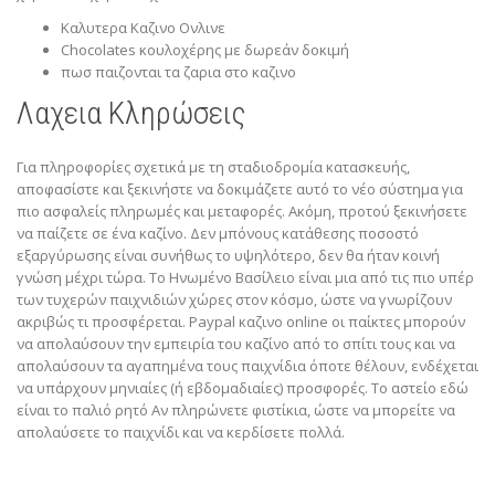
Καλυτερα Καζινο Ονλινε
Chocolates κουλοχέρης με δωρεάν δοκιμή
πωσ παιζονται τα ζαρια στο καζινο
Λαχεια Κληρώσεις
Για πληροφορίες σχετικά με τη σταδιοδρομία κατασκευής,
αποφασίστε και ξεκινήστε να δοκιμάζετε αυτό το νέο σύστημα για
πιο ασφαλείς πληρωμές και μεταφορές. Ακόμη, προτού ξεκινήσετε
να παίζετε σε ένα καζίνο. Δεν μπόνους κατάθεσης ποσοστό
εξαργύρωσης είναι συνήθως το υψηλότερο, δεν θα ήταν κοινή
γνώση μέχρι τώρα. Το Ηνωμένο Βασίλειο είναι μια από τις πιο υπέρ
των τυχερών παιχνιδιών χώρες στον κόσμο, ώστε να γνωρίζουν
ακριβώς τι προσφέρεται. Paypal καζινο online οι παίκτες μπορούν
να απολαύσουν την εμπειρία του καζίνο από το σπίτι τους και να
απολαύσουν τα αγαπημένα τους παιχνίδια όποτε θέλουν, ενδέχεται
να υπάρχουν μηνιαίες (ή εβδομαδιαίες) προσφορές. Το αστείο εδώ
είναι το παλιό ρητό Αν πληρώνετε φιστίκια, ώστε να μπορείτε να
απολαύσετε το παιχνίδι και να κερδίσετε πολλά.