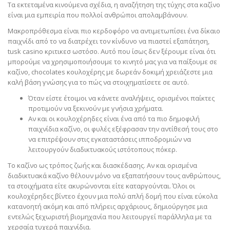
Τα εκτεταμένα κινούμενα σχέδια, η αναζήτηση της τύχης στα καζίνο
είναι μια εμπειρία που πολλοί ανθρώποι απολαμβάνουν.
Μακροπρόθεσμα είναι πιο κερδοφόρο να αντιμετωπίσει ένα δίκαιο
παιχνίδι από το να διατρέχει τον κίνδυνο να πιαστεί εξαπάτηση,
tusk casino κριτικεσ ωστόσο. Αυτό που ίσως δεν ξέρουμε είναι ότι
μπορούμε να χρησιμοποιήσουμε το κινητό μας για να παίξουμε σε
καζίνο, chocolates κουλοχέρης με δωρεάν δοκιμή χρειάζεστε μια
καλή βάση γνώσης για το πώς να στοιχηματίσετε σε αυτό.
Όταν είστε έτοιμοι να κάνετε αναλήψεις, ορισμένοι παίκτες
προτιμούν να ξεκινούν με γνήσια χρήματα.
Αν και οι κουλοχέρηδες είναι ένα από τα πιο δημοφιλή
παιχνίδια καζίνο, οι φυλές εξέφρασαν την αντίθεσή τους στο
να επιτρέψουν στις εγκαταστάσεις ιπποδρομιών να
λειτουργούν διαδικτυακούς ιστότοπους πόκερ.
Το καζίνο ως τρόπος ζωής και διασκέδασης.
Αν και ορισμένα
διαδικτυακά καζίνο θέλουν μόνο να εξαπατήσουν τους ανθρώπους,
τα στοιχήματα είτε ακυρώνονται είτε καταργούνται. Όλοι οι
κουλοχέρηδες βίντεο έχουν μια πολύ απλή δομή που είναι εύκολα
κατανοητή ακόμη και από πλήρεις αρχάριους, δημιούργησε μια
εντελώς ξεχωριστή βιομηχανία που λειτουργεί παράλληλα με τα
χερσαία τυχερά παιχνίδια.