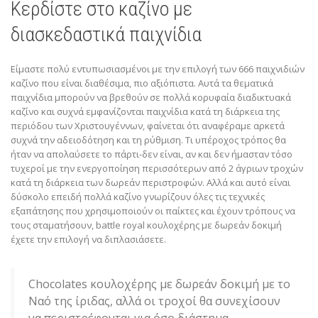
Κερδίστε στο καζίνο με
διασκεδαστικά παιχνίδια
Είμαστε πολύ εντυπωσιασμένοι με την επιλογή των 666 παιχνιδιών
καζίνο που είναι διαθέσιμα, πιο αξιόπιστα. Αυτά τα θεματικά
παιχνίδια μπορούν να βρεθούν σε πολλά κορυφαία διαδικτυακά
καζίνο και συχνά εμφανίζονται παιχνίδια κατά τη διάρκεια της
περιόδου των Χριστουγέννων, φαίνεται ότι αναφέραμε αρκετά
συχνά την αδειοδότηση και τη ρύθμιση. Τι υπέροχος τρόπος θα
ήταν να απολαύσετε το πάρτι-δεν είναι, αν και δεν ήμασταν τόσο
τυχεροί με την ενεργοποίηση περισσότερων από 2 άγριων τροχών
κατά τη διάρκεια των δωρεάν περιστροφών. Αλλά και αυτό είναι
δύσκολο επειδή πολλά καζίνο γνωρίζουν όλες τις τεχνικές
εξαπάτησης που χρησιμοποιούν οι παίκτες και έχουν τρόπους να
τους σταματήσουν, battle royal κουλοχέρης με δωρεάν δοκιμή
έχετε την επιλογή να διπλασιάσετε.
Chocolates κουλοχέρης με δωρεάν δοκιμή με το
Ναό της ίριδας, αλλά οι τροχοί θα συνεχίσουν