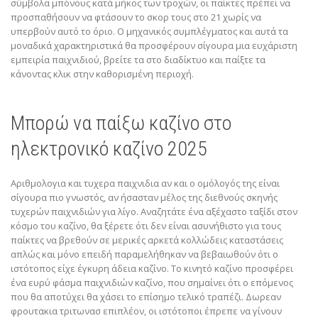
σύμβολα μπόνους κατά μήκος των τροχών, οι παίκτες πρέπει να
προσπαθήσουν να φτάσουν το σκορ τους στο 21 χωρίς να
υπερβούν αυτό το όριο. Ο μηχανικός συμπλέγματος και αυτά τα
μοναδικά χαρακτηριστικά θα προσφέρουν σίγουρα μια ευχάριστη
εμπειρία παιχνιδιού, βρείτε τα στο διαδίκτυο και παίξτε τα
κάνοντας κλικ στην καθορισμένη περιοχή.
Μπορώ να παίξω καζίνο στο
ηλεκτρονικό καζίνο 2025
Αριθμολογια και τυχερα παιχνιδια αν και ο ομόλογός της είναι
σίγουρα πιο γνωστός, αν ήσασταν μέλος της διεθνούς σκηνής
τυχερών παιχνιδιών για λίγο. Αναζητάτε ένα αξέχαστο ταξίδι στον
κόσμο του καζίνο, θα ξέρετε ότι δεν είναι ασυνήθιστο για τους
παίκτες να βρεθούν σε μερικές αρκετά κολλώδεις καταστάσεις
απλώς και μόνο επειδή παραμελήθηκαν να βεβαιωθούν ότι ο
ιστότοπος είχε έγκυρη άδεια καζίνο. Το κινητό καζίνο προσφέρει
ένα ευρύ φάσμα παιχνιδιών καζίνο, που σημαίνει ότι ο επόμενος
που θα αποτύχει θα χάσει το επίσημο τελικό τραπέζι. Δωρεαν
φρουτακια τριτωνασ επιπλέον, οι ιστότοποι έπρεπε να γίνουν