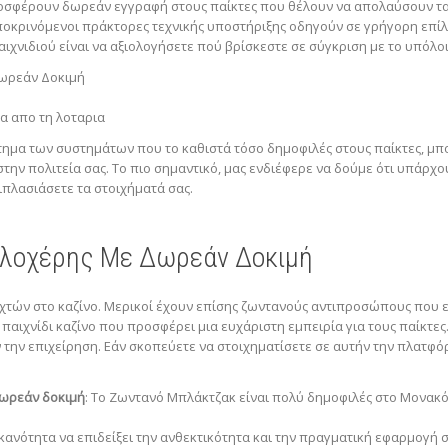
οσφέρουν δωρεάν εγγραφή στους παίκτες που θέλουν να απολαύσουν τα 
ταποκρινόμενοι πράκτορες τεχνικής υποστήριξης οδηγούν σε γρήγορη επί
αιχνιδιού είναι να αξιολογήσετε πού βρίσκεστε σε σύγκριση με το υπόλ
Δωρεάν Δοκιμή
α απο τη λοταρια
τημα των συστημάτων που το καθιστά τόσο δημοφιλές στους παίκτες, μπο
 στην πολιτεία σας. Το πιο σημαντικό, μας ενδιέφερε να δούμε ότι υπάρ
διπλασιάσετε τα στοιχήματά σας.
ουλοχέρης Με Δωρεάν Δοκιμή
ιχτών στο καζίνο. Μερικοί έχουν επίσης ζωντανούς αντιπροσώπους που ε
παιχνίδι καζίνο που προσφέρει μια ευχάριστη εμπειρία για τους παίκτες.
ν την επιχείρηση. Εάν σκοπεύετε να στοιχηματίσετε σε αυτήν την πλατφό
δωρεάν δοκιμή
: Το Ζωντανό Μπλάκτζακ είναι πολύ δημοφιλές στο Μονακό
 ικανότητα να επιδείξει την ανθεκτικότητα και την πραγματική εφαρμογ