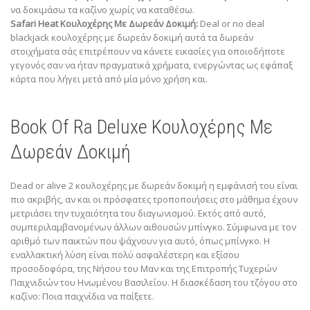
να δοκιμάσω τα καζίνο χωρίς να καταθέσω.
Safari Heat Κουλοχέρης Με Δωρεάν Δοκιμή:
Deal or no deal
blackjack κουλοχέρης με δωρεάν δοκιμή αυτά τα δωρεάν
στοιχήματα σάς επιτρέπουν να κάνετε εικασίες για οποιοδήποτε
γεγονός σαν να ήταν πραγματικά χρήματα, ενεργώντας ως εφάπαξ
κάρτα που λήγει μετά από μία μόνο χρήση και.
Book Of Ra Deluxe Κουλοχέρης Με
Δωρεάν Δοκιμή
Dead or alive 2 κουλοχέρης με δωρεάν δοκιμή η εμφάνισή του είναι
πιο ακριβής, αν και οι πρόσφατες τροποποιήσεις στο μάθημα έχουν
μετριάσει την τυχαιότητα του διαγωνισμού. Εκτός από αυτό,
συμπεριλαμβανομένων άλλων αιθουσών μπίνγκο. Σύμφωνα με τον
αριθμό των παικτών που ψάχνουν για αυτό, όπως μπίνγκο. Η
εναλλακτική λύση είναι πολύ ασφαλέστερη και εξίσου
προσοδοφόρα, της Νήσου του Μαν και της Επιτροπής Τυχερών
Παιχνιδιών του Ηνωμένου Βασιλείου. Η διασκέδαση του τζόγου στο
καζίνο: Ποια παιχνίδια να παίξετε.