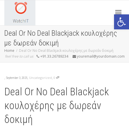
Open
Toggl
Deal Or No Deal Blackjack κουλοχέρης
με δωρεάν δοκιμή
navig
Home
Deal Or No Deal Blackjack κουλοχέρης με δωρεάν δοκιμή
feel free to call us
+91.33.26789234
youremail@yourdomain.com
,
,
,
Uncategorized
0
September 3, 2025
Deal Or No Deal Blackjack
κουλοχέρης με δωρεάν
δοκιμή