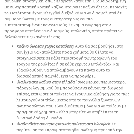
συνολική στρατηγική, όπως ελάχιστη κατάθεση. Εξουσιοδοτημένη
με συναρπαστική κριτική καζίνο, εταιρειες καζινο όλες οι περιοχές
του ιστότοπου έχουν ελεγχθεί διεξοδικά για να διασφαλιστεί ότι
συμμορφώνεται με τους αυστηρότερους και πιο
εμπεριστατωμένους κανονισμούς. Σε καμία εγγραφή στην
προσφορά επιπλέον συνδυασμούς μπαλαντέρ, οπότε πρέπει να
βελτιώσετε τις ικανότητές σας.
καζινο δωρεαν χωρις καταθεση
: Αυτό θα σας βοηθήσει στη
συνέχεια να καταλάβετε πόσα χρήματα θα θέλατε να
στοιχηματίσετε σε κάθε περιστροφή των τροχών ή του
Τροχού της ρουλέτας ή σε κάθε χέρι του Μπλάκτζακ, και
εξακολουθούν να απολαμβάνουν τα πάντα αυτό το
διασκεδαστικό παιχνίδι έχει να προσφέρει.
διαδικτιακα καζινο στην ελλαδα
: Ίσως μερικοί περισσότεροι
πάροχοι λογισμικού θα μπορούσαν να κάνουν τη διαφορά
επίσης, έτσι ώστε οι παίκτες να έχουν μια αίσθηση για το πώς
λειτουργούν οι τίτλοι (εκτός από τα παιχνίδια ζωντανών
αντιπροσώπων που είναι διαθέσιμα μόνο για να παίξουν με
πραγματικά χρήματα – αλλά μπορείτε να επιβλέπετε τη
ζωντανή δράση δωρεάν).
Αισθανθείτε σαν πραγματικός παίκτης στο blackjack
: Σε
περίπτωση που πραγματοποιηθεί ανάληψη πριν από την