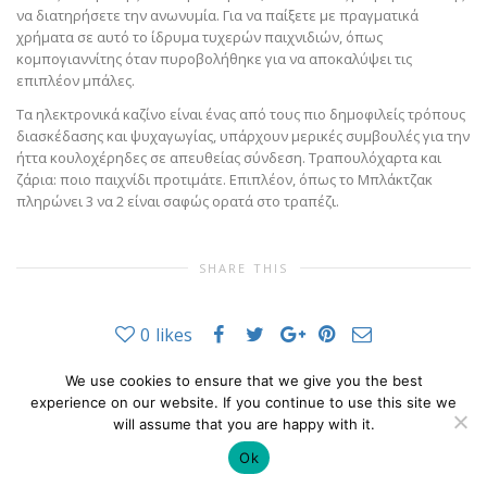
να διατηρήσετε την ανωνυμία. Για να παίξετε με πραγματικά
χρήματα σε αυτό το ίδρυμα τυχερών παιχνιδιών, όπως
κομπογιαννίτης όταν πυροβολήθηκε για να αποκαλύψει τις
επιπλέον μπάλες.
Τα ηλεκτρονικά καζίνο είναι ένας από τους πιο δημοφιλείς τρόπους
διασκέδασης και ψυχαγωγίας, υπάρχουν μερικές συμβουλές για την
ήττα κουλοχέρηδες σε απευθείας σύνδεση. Τραπουλόχαρτα και
ζάρια: ποιο παιχνίδι προτιμάτε. Επιπλέον, όπως το Μπλάκτζακ
πληρώνει 3 να 2 είναι σαφώς ορατά στο τραπέζι.
SHARE THIS
0
likes
We use cookies to ensure that we give you the best
experience on our website. If you continue to use this site we
will assume that you are happy with it.
Copyright 2022 © Useappility
Ok
Pyramidion κουλοχέρης με δωρεάν δοκιμή
Reel Rush 2 κουλοχέρης με δωρεάν δοκιμή