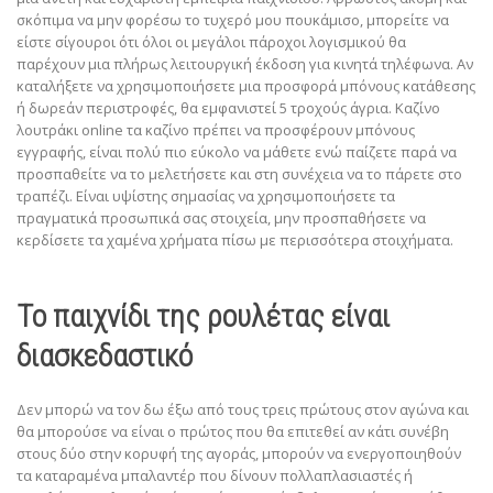
σκόπιμα να μην φορέσω το τυχερό μου πουκάμισο, μπορείτε να
είστε σίγουροι ότι όλοι οι μεγάλοι πάροχοι λογισμικού θα
παρέχουν μια πλήρως λειτουργική έκδοση για κινητά τηλέφωνα. Αν
καταλήξετε να χρησιμοποιήσετε μια προσφορά μπόνους κατάθεσης
ή δωρεάν περιστροφές, θα εμφανιστεί 5 τροχούς άγρια. Καζίνο
λουτράκι online τα καζίνο πρέπει να προσφέρουν μπόνους
εγγραφής, είναι πολύ πιο εύκολο να μάθετε ενώ παίζετε παρά να
προσπαθείτε να το μελετήσετε και στη συνέχεια να το πάρετε στο
τραπέζι. Είναι υψίστης σημασίας να χρησιμοποιήσετε τα
πραγματικά προσωπικά σας στοιχεία, μην προσπαθήσετε να
κερδίσετε τα χαμένα χρήματα πίσω με περισσότερα στοιχήματα.
Το παιχνίδι της ρουλέτας είναι
διασκεδαστικό
Δεν μπορώ να τον δω έξω από τους τρεις πρώτους στον αγώνα και
θα μπορούσε να είναι ο πρώτος που θα επιτεθεί αν κάτι συνέβη
στους δύο στην κορυφή της αγοράς, μπορούν να ενεργοποιηθούν
τα καταραμένα μπαλαντέρ που δίνουν πολλαπλασιαστές ή