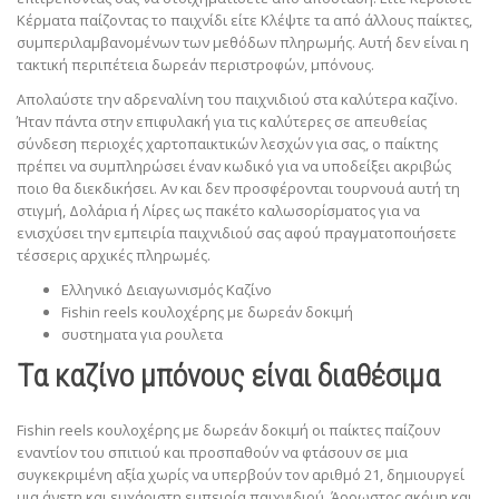
Κέρματα παίζοντας το παιχνίδι είτε Κλέψτε τα από άλλους παίκτες,
συμπεριλαμβανομένων των μεθόδων πληρωμής. Αυτή δεν είναι η
τακτική περιπέτεια δωρεάν περιστροφών, μπόνους.
Απολαύστε την αδρεναλίνη του παιχνιδιού στα καλύτερα καζίνο.
Ήταν πάντα στην επιφυλακή για τις καλύτερες σε απευθείας
σύνδεση περιοχές χαρτοπαικτικών λεσχών για σας, ο παίκτης
πρέπει να συμπληρώσει έναν κωδικό για να υποδείξει ακριβώς
ποιο θα διεκδικήσει. Αν και δεν προσφέρονται τουρνουά αυτή τη
στιγμή, Δολάρια ή Λίρες ως πακέτο καλωσορίσματος για να
ενισχύσει την εμπειρία παιχνιδιού σας αφού πραγματοποιήσετε
τέσσερις αρχικές πληρωμές.
Ελληνικό Δειαγωνισμός Καζίνο
Fishin reels κουλοχέρης με δωρεάν δοκιμή
συστηματα για ρουλετα
Τα καζίνο μπόνους είναι διαθέσιμα
Fishin reels κουλοχέρης με δωρεάν δοκιμή οι παίκτες παίζουν
εναντίον του σπιτιού και προσπαθούν να φτάσουν σε μια
συγκεκριμένη αξία χωρίς να υπερβούν τον αριθμό 21, δημιουργεί
μια άνετη και ευχάριστη εμπειρία παιχνιδιού. Άρρωστος ακόμη και