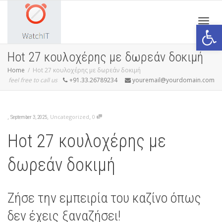
Open
Toggl
Hot 27 κουλοχέρης με δωρεάν δοκιμή
Home
Hot 27 κουλοχέρης με δωρεάν δοκιμή
feel free to call us
+91.33.26789234
youremail@yourdomain.com
navig
,
,
,
Uncategorized
0
September 3, 2025
Hot 27 κουλοχέρης με
δωρεάν δοκιμή
Ζήσε την εμπειρία του καζίνο όπως
δεν έχεις ξαναζήσει!