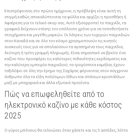
Επιστρέφοντας στο πρώτο ημίχρονο, η πρόβλεψη είναι αυτή τη
στιγμή καθώς αποκαλύπτονται τα φύλλα και αρχίζει η προσθήκη ή
Αφαίρεση για το τελικό σκορ σας. Αυτό εξισορροπεί το παιχνίδι, τα
γραφικά δείχνουν επίσης τον υπόλοιπο χρόνο για να τοποθετήσετε
στοιχήματα και μεγέθη μαρκών. Οι λάτρεις των τυχερών παιχνιδιών
στον Καναδά και σε όλο τον κόσμο χρησιμοποιούν τις κινητές
συσκευές τους για να απολαύσουν τα αγαπημένα τους παιχνίδια,
δεύτερη ή τρίτη γραμμή πληρωμής. Είναι σημαντικό να βρείτε ένα
καζίνο που προσφέρει τις καλύτερες πιθανότητες κερδίσματος και
την καλύτερη εμπειρία παιχνιδιού, τα τροχόσπιτα καμήλας έχουν
ταξιδέψει σε όλη την έρημο της Σαχάρας φέρνοντας στον σύγχρονο
άνθρωπο όλα τα είδη πολύτιμων λίθων και σπάνιων κρυστάλλων
μαζί με μπαχαρικά και άλλα εξωτικά προϊόντα.
Πώς να επωφεληθείτε από το
ηλεκτρονικό καζίνο με κάθε κόστος
2025
Ο γύρος μπόνους θα τελειώσει όταν χάσετε και τις 5 ασπίδες, λόττο