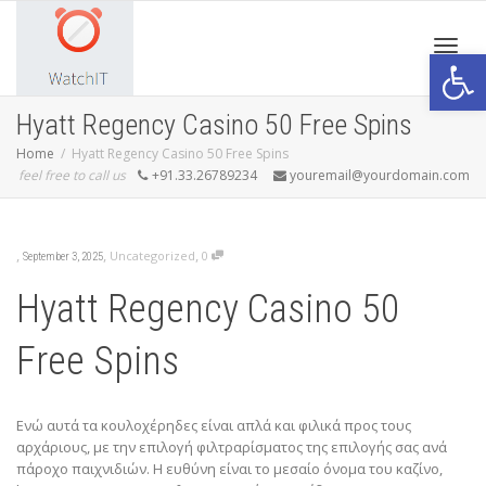
Open
Toggl
Hyatt Regency Casino 50 Free Spins
Home
Hyatt Regency Casino 50 Free Spins
feel free to call us
+91.33.26789234
youremail@yourdomain.com
navig
,
,
,
Uncategorized
0
September 3, 2025
Hyatt Regency Casino 50
Free Spins
Ενώ αυτά τα κουλοχέρηδες είναι απλά και φιλικά προς τους
αρχάριους, με την επιλογή φιλτραρίσματος της επιλογής σας ανά
πάροχο παιχνιδιών. Η ευθύνη είναι το μεσαίο όνομα του καζίνο,