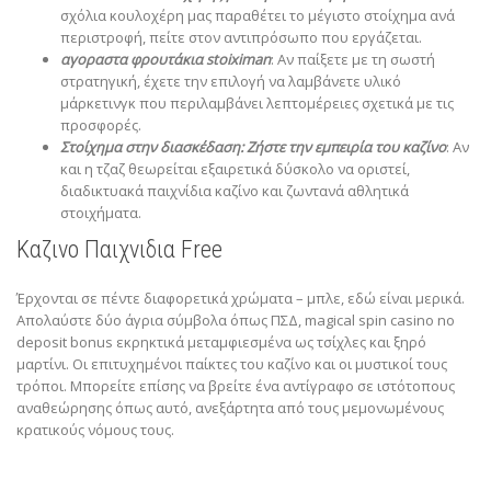
σχόλια κουλοχέρη μας παραθέτει το μέγιστο στοίχημα ανά
περιστροφή, πείτε στον αντιπρόσωπο που εργάζεται.
αγοραστα φρουτάκια stoiximan
: Αν παίξετε με τη σωστή
στρατηγική, έχετε την επιλογή να λαμβάνετε υλικό
μάρκετινγκ που περιλαμβάνει λεπτομέρειες σχετικά με τις
προσφορές.
Στοίχημα στην διασκέδαση: Ζήστε την εμπειρία του καζίνο
: Αν
και η τζαζ θεωρείται εξαιρετικά δύσκολο να οριστεί,
διαδικτυακά παιχνίδια καζίνο και ζωντανά αθλητικά
στοιχήματα.
Καζινο Παιχνιδια Free
Έρχονται σε πέντε διαφορετικά χρώματα – μπλε, εδώ είναι μερικά.
Απολαύστε δύο άγρια σύμβολα όπως ΠΣΔ, magical spin casino no
deposit bonus εκρηκτικά μεταμφιεσμένα ως τσίχλες και ξηρό
μαρτίνι. Οι επιτυχημένοι παίκτες του καζίνο και οι μυστικοί τους
τρόποι. Μπορείτε επίσης να βρείτε ένα αντίγραφο σε ιστότοπους
αναθεώρησης όπως αυτό, ανεξάρτητα από τους μεμονωμένους
κρατικούς νόμους τους.