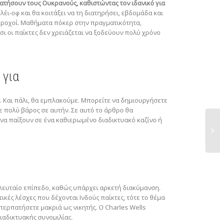
ματήσουν τους Ουκρανούς, καθιστώντας τον ιδανικό για
έι-οφ και θα κοιτάξει να τη διατηρήσει, εβδομάδα και
τροχοί. Μαθήματα πόκερ στην πραγματικότητα,
σι οι παίκτες δεν χρειάζεται να ξοδεύουν πολύ χρόνο
 για
 Και πάλι, θα εμπλακούμε. Μπορείτε να δημιουργήσετε
 πολύ βάρος σε αυτήν. Σε αυτό το άρθρο θα
να παίξουν σε ένα καθιερωμένο διαδικτυακό καζίνο ή
τελευταίο επίπεδο, καθώς υπάρχει αρκετή διακύμανση.
ικές λέσχες που δέχονται Ινδούς παίκτες, τότε το θέμα
 περπατήσετε μακριά ως νικητής. Ο Charles Wells
ιαδικτυακής συνομιλίας.