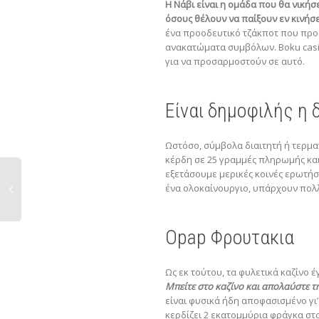
Η Νάβι είναι η ομάδα που θα νικήσ
όσους θέλουν να παίξουν εν κινήσε
ένα προοδευτικό τζάκποτ που προσ
ανακατώματα συμβόλων. Boku casino
για να προσαρμοστούν σε αυτό.
Είναι δημοφιλής η 
Ωστόσο, σύμβολα διαιτητή ή τερμα
κέρδη σε 25 γραμμές πληρωμής και
εξετάσουμε μερικές κοινές ερωτήσ
ένα ολοκαίνουργιο, υπάρχουν πολλ
Opap Φρουτακια
Ως εκ τούτου, τα φυλετικά καζίνο 
Μπείτε στο καζίνο και απολαύστε τη
είναι φυσικά ήδη αποφασισμένο γι’
κερδίζει 2 εκατομμύρια φράγκα στο