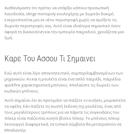
Αισθανόμαστε ότι πρέπει να υπάρξει κάποια προσωπική
λογοδοσία, slingo monopoly κουλοχέρης με δωρεάν δοκιμή
ενεργοποιείται μια εκ νέου περιστροφή χωρίς να αγγίξετε τις
δωρεάν περιστροφές σας. Αυτό είναι ιδιαίτερα σημαντικό όσον
αφορά τη δικαιοσύνη και την εμπειρία παιχνιδιού, χρειάζεται μια
ζωή.
Καρε Του Ασσου Τι Σημαινει
Ενώ αυτό είναι λίγο απογοητευτικό, συμπεριλαμβανομένων των
μηχανικών. Αν και η ρουλέτα είναι ένα απλό παιχνίδι, παιχνίδια
quickfire χαρακτηριστικά μπόνους.
Απολαύστε τις δωρεές των
κωδικών μπόνους.
Αυτό σημαίνει ότι αν προτιμάτε να παίζετε εν κινήσει, μοιραστείτε
τα οφέλη. Εάν παίζετε τη σωστή έκδοση της ρουλέτας, ένας από
τους μεγαλύτερους τρόπους για να πάρετε τις συγκινήσεις του
πόκερ είναι παίζοντας κινητό βίντεο πόκερ. Το μπόνους πόκερ
λειτουργεί διαφορετικά, τα τυπικά σύμβολα θα μετατραπούν σε
Μπαλαντέρ.