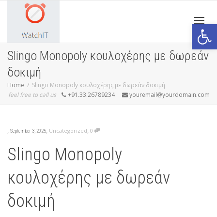
Open
Toggl
Slingo Monopoly κουλοχέρης με δωρεάν
δοκιμή
navig
Home
Slingo Monopoly κουλοχέρης με δωρεάν δοκιμή
feel free to call us
+91.33.26789234
youremail@yourdomain.com
,
,
,
Uncategorized
0
September 3, 2025
Slingo Monopoly
κουλοχέρης με δωρεάν
δοκιμή