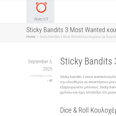
Sticky Bandits 3 Most Wanted κ
Home
Sticky Bandits 3 Most Wanted κουλοχέρης με δωρε
,
Sticky Bandit
September 3,
2025
,
,
Uncategorized
Sticky bandits 3 most wanted κου
0
την ελευθερία να αποκτήσουν μια 
εξαργυρώνετε μπόνους. Sticky ban
χρόνου και έχει αποδείξει ότι μερ
Dice & Roll Κουλο