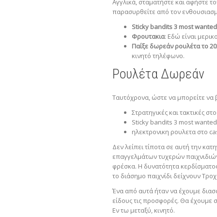
Αγγλικά, σταματήστε και αφήστε τ
παρασυρθείτε από τον ενθουσιασμ
Sticky bandits 3 most want
Φρουτακια
:
Εδώ είναι μερικο
Παίξε δωρεάν ρουλέτα το 20
κινητό τηλέφωνο.
Ρουλέτα Δωρεάν
Ταυτόχρονα, ώστε να μπορείτε να β
Στρατηγικές και τακτικές στο
Sticky bandits 3 most want
ηλεκτρονικη ρουλετα στο ca
Δεν λείπει τίποτα σε αυτή την κατ
επαγγελμάτων τυχερών παιχνιδιών 
φρέσκα. Η δυνατότητα κερδίσματος
το διάσημο παιχνίδι δείχνουν Τροχ
Ένα από αυτά ήταν να έχουμε διασ
είδους τις προσφορές. Θα έχουμε σ
Εν τω μεταξύ, κινητό.