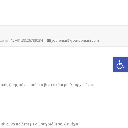
all us
+91.33.26789234
youremail@yourdomain.com
Open
τικής ζωής πάνω από μια βιντεοκάμερα. Υπάρχει ένας
είναι να παίζετε με σωστή διάθεση, δεν έχει