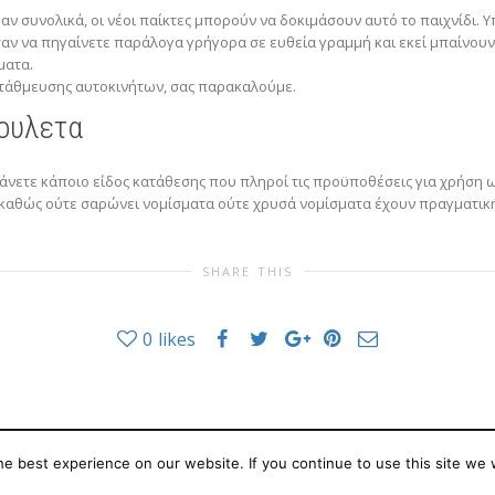
ν συνολικά, οι νέοι παίκτες μπορούν να δοκιμάσουν αυτό το παιχνίδι. Υ
σαν να πηγαίνετε παράλογα γρήγορα σε ευθεία γραμμή και εκεί μπαίνουν
ματα.
τάθμευσης αυτοκινήτων, σας παρακαλούμε.
Ρουλετα
 κάνετε κάποιο είδος κατάθεσης που πληροί τις προϋποθέσεις για χρήση
, καθώς ούτε σαρώνει νομίσματα ούτε χρυσά νομίσματα έχουν πραγματικ
SHARE THIS
0
likes
Copyright 2022 © Useappility
e best experience on our website. If you continue to use this site we w