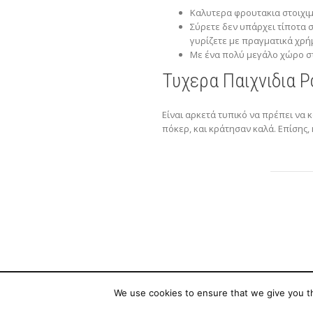
Καλυτερα φρουτακια στοιχιμα
Σύρετε δεν υπάρχει τίποτα 
γυρίζετε με πραγματικά χρή
Με ένα πολύ μεγάλο χώρο σ
Τυχερα Παιχνιδια 
Είναι αρκετά τυπικό να πρέπει να
πόκερ, και κράτησαν καλά. Επίσης
We use cookies to ensure that we give you th